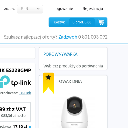
Logowanie
Rejestracja
Waluta:
Koszyk
0
prod.
0,00
Szukasz najlepszej oferty?
Zadzwoń
0 801 003 092
PORÓWNYWARKA
Wybierz produkty do porównania
NK ES228GMP
TOWAR DNIA
Producent:
TP-Link
99 zł z VAT
 085,36 zł netto
ostawa:
17,10 zł