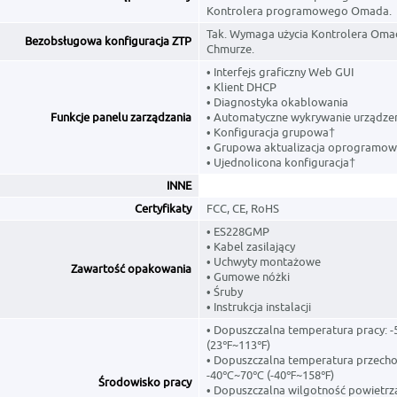
Kontrolera programowego Omada.
Tak. Wymaga użycia Kontrolera Oma
Bezobsługowa konfiguracja ZTP
Chmurze.
• Interfejs graficzny Web GUI
• Klient DHCP
• Diagnostyka okablowania
Funkcje panelu zarządzania
• Automatyczne wykrywanie urządze
• Konfiguracja grupowa†
• Grupowa aktualizacja oprogramo
• Ujednolicona konfiguracja†
INNE
Certyfikaty
FCC, CE, RoHS
• ES228GMP
• Kabel zasilający
• Uchwyty montażowe
Zawartość opakowania
• Gumowe nóżki
• Śruby
• Instrukcja instalacji
• Dopuszczalna temperatura pracy:
(23℉~113℉)
• Dopuszczalna temperatura przech
-40℃~70℃ (-40℉~158℉)
Środowisko pracy
• Dopuszczalna wilgotność powietrz