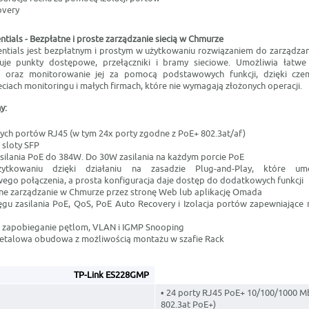
overy
ials - Bezpłatne i proste zarządzanie siecią w Chmurze
tials jest bezpłatnym i prostym w użytkowaniu rozwiązaniem do zarządza
je punkty dostępowe, przełączniki i bramy sieciowe. Umożliwia łatwe 
ią oraz monitorowanie jej za pomocą podstawowych funkcji, dzięki cze
ciach monitoringu i małych firmach, które nie wymagają złożonych operacji.
y:
ych portów RJ45 (w tym 24x porty zgodne z PoE+ 802.3at/af)
 sloty SFP
silania PoE do 384W. Do 30W zasilania na każdym porcie PoE
tkowaniu dzięki działaniu na zasadzie Plug-and-Play, które umo
ego połączenia, a prosta konfiguracja daje dostęp do dodatkowych funkcji
ne zarządzanie w Chmurze przez stronę Web lub aplikację Omada
gu zasilania PoE, QoS, PoE Auto Recovery i Izolacja portów zapewniające 
 zapobieganie pętlom, VLAN i IGMP Snooping
etalowa obudowa z możliwością montażu w szafie Rack
TP-Link ES228GMP
• 24 porty RJ45 PoE+ 10/100/1000 Mb
802.3at PoE+)