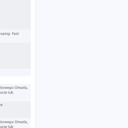
oping- Fast
zętowego Omada,
urze lub
ze
zętowego Omada,
urze lub