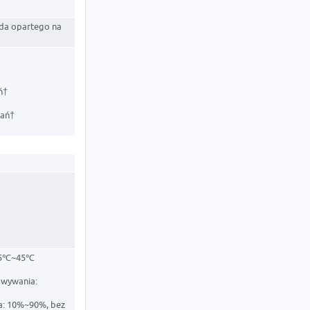
da opartego na
ń†
wań†
 -5℃~45℃
owywania:
a: 10%~90%, bez