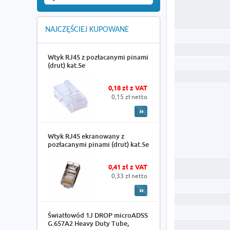
NAJCZĘŚCIEJ KUPOWANE
Wtyk RJ45 z pozłacanymi pinami
(drut) kat.5e
0,18 zł z VAT
0,15 zł netto
Wtyk RJ45 ekranowany z
pozłacanymi pinami (drut) kat.5e
0,41 zł z VAT
0,33 zł netto
Światłowód 1J DROP microADSS
G.657A2 Heavy Duty Tube,