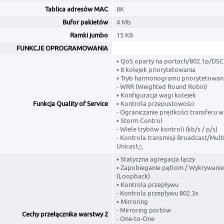
Tablica adresów MAC
8K
Bufor pakietów
4 Mb
Ramki jumbo
15 KB
FUNKCJE OPROGRAMOWANIA
• QoS oparty na portach/802.1p/DS
• 8 kolejek priorytetowania
• Tryb harmonogramu priorytetowan
- WRR (Weighted Round Robin)
• Konfiguracja wagi kolejek
Funkcja Quality of Service
• Kontrola przepustowości
- Ograniczanie prędkości transferu w
• Storm Control
- Wiele trybów kontroli (kb/s / p/s)
- Kontrola transmisji Broadcast/Mul
Unicast△
• Statyczna agregacja łączy
• Zapobieganie pętlom / Wykrywanie
(Loopback)
• Kontrola przepływu
- Kontrola przepływu 802.3x
• Mirroring
- Mirroring portów
Cechy przełącznika warstwy 2
- One-to-One