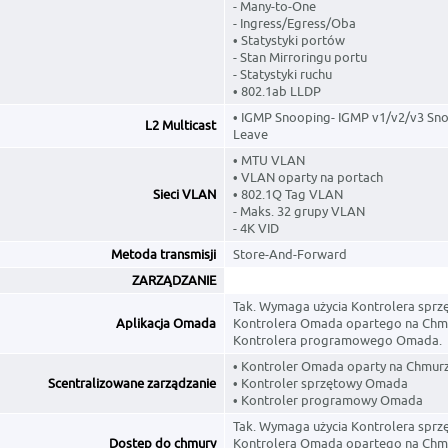
- Many-to-One
- Ingress/Egress/Oba
• Statystyki portów
- Stan Mirroringu portu
- Statystyki ruchu
• 802.1ab LLDP
• IGMP Snooping- IGMP v1/v2/v3 Sno
L2 Multicast
Leave
• MTU VLAN
• VLAN oparty na portach
Sieci VLAN
• 802.1Q Tag VLAN
- Maks. 32 grupy VLAN
- 4K VID
Metoda transmisji
Store-And-Forward
ZARZĄDZANIE
Tak. Wymaga użycia Kontrolera spr
Aplikacja Omada
Kontrolera Omada opartego na Chm
Kontrolera programowego Omada.
• Kontroler Omada oparty na Chmur
Scentralizowane zarządzanie
• Kontroler sprzętowy Omada
• Kontroler programowy Omada
Tak. Wymaga użycia Kontrolera spr
Dostęp do chmury
Kontrolera Omada opartego na Chm