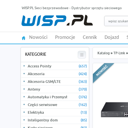
WISP.PL Sieci bezprzewodowe - Dystrybutor sprzętu sieciowego
Nowości
Promocje
Cennik
Dojazd
Katalog
»
TP-Link
»
KATEGORIE
Access Pointy
(657)
Akcesoria
(424)
Akcesoria GSM/LTE
(363)
Anteny
(370)
Automatyka i Przemysł
(376)
Części serwisowe
(162)
Elektryka
(13)
Inteligentny dom
(85)
Karty sieciowe
(82)