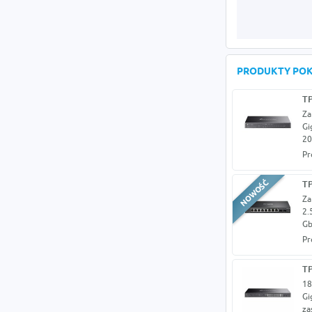
PRODUKTY PO
T
Za
Gi
20
Pr
TP
Za
2.
Gb
Pr
T
18
Gi
za