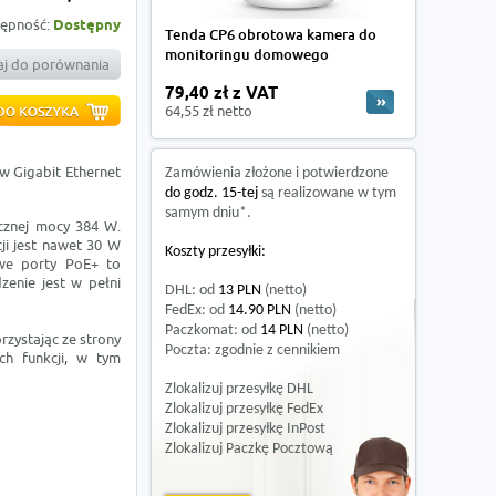
ępność:
Dostępny
Tenda CP6 obrotowa kamera do
monitoringu domowego
j do porównania
79,40 zł z VAT
64,55 zł netto
 Gigabit Ethernet
Zamówienia złożone i potwierdzone
do godz. 15-tej
są realizowane w tym
samym dniu*.
cznej mocy 384 W.
ji jest nawet 30 W
Koszty przesyłki:
we porty PoE+ to
zenie jest w pełni
DHL: od
13 PLN
(netto)
FedEx: od
14.90 PLN
(netto)
Paczkomat: od
14 PLN
(netto)
zystając ze strony
Poczta: zgodnie z cennikiem
ch funkcji, w tym
Zlokalizuj przesyłkę DHL
Zlokalizuj przesyłkę FedEx
Zlokalizuj przesyłkę InPost
Zlokalizuj Paczkę Pocztową