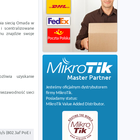
nia siecią Omada w
i scentralizowane
mu znajdzie swoje
żliwia uzyskanie
Jesteśmy oficjalnym dystrybutorem
niezawodność sieci
firmy MikroTik.
Posiadamy status:
MikroTik Value Added Distributor.
/s (802.3af PoE i