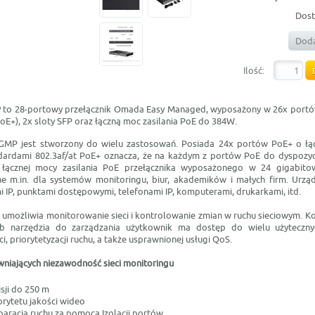
Dost
Doda
Ilość:
P
to 28-portowy przełącznik Omada Easy Managed, wyposażony w 26x portów
oE+), 2x sloty SFP oraz łączną moc zasilania PoE do 384W.
8GMP jest stworzony do wielu zastosowań. Posiada 24x portów PoE+ o łą
ardami 802.3af/at PoE+ oznacza, że na każdym z portów PoE do dyspozyc
łącznej mocy zasilania PoE przełącznika wyposażonego w 24 gigabito
ne m.in. dla systemów monitoringu, biur, akademików i małych firm. Urząd
 IP, punktami dostępowymi, telefonami IP, komputerami, drukarkami, itd.
umożliwia monitorowanie sieci i kontrolowanie zmian w ruchu sieciowym. Kor
lub narzędzia do zarządzania użytkownik ma dostęp do wielu użyteczny
i, priorytetyzacji ruchu, a także usprawnionej usługi QoS.
wniających niezawodność sieci monitoringu
sji do 250 m
orytetu jakości wideo
paracja ruchu za pomocą Izolacji portów