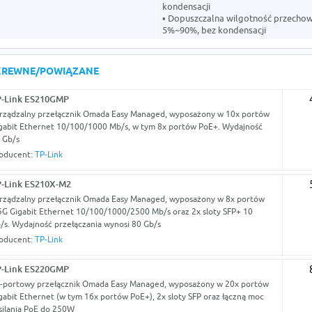
kondensacji
• Dopuszczalna wilgotność przecho
5%~90%, bez kondensacji
KREWNE/POWIĄZANE
P-Link ES210GMP
rządzalny przełącznik Omada Easy Managed, wyposażony w 10x portów
gabit Ethernet 10/100/1000 Mb/s, w tym 8x portów PoE+. Wydajność
 Gb/s
oducent:
TP-Link
-Link ES210X-M2
rządzalny przełącznik Omada Easy Managed, wyposażony w 8x portów
5G Gigabit Ethernet 10/100/1000/2500 Mb/s oraz 2x sloty SFP+ 10
/s. Wydajność przełączania wynosi 80 Gb/s
oducent:
TP-Link
P-Link ES220GMP
-portowy przełącznik Omada Easy Managed, wyposażony w 20x portów
gabit Ethernet (w tym 16x portów PoE+), 2x sloty SFP oraz łączną moc
silania PoE do 250W