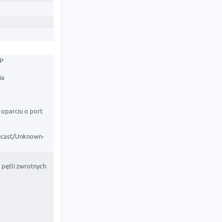
CP
ia
 oparciu o port
ticast/Unknown-
 pętli zwrotnych