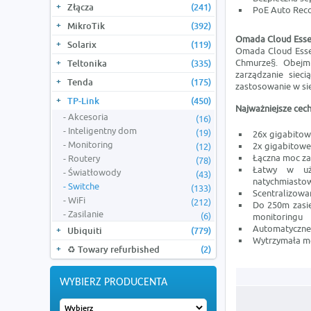
Złącza
(241)
PoE Auto Rec
MikroTik
(392)
Omada Cloud Essent
Solarix
(119)
Omada Cloud Essen
Chmurze§. Obejmu
Teltonika
(335)
zarządzanie siec
Tenda
(175)
zastosowanie w sie
TP-Link
(450)
Najważniejsze cech
Akcesoria
(16)
Inteligentny dom
(19)
26x gigabitow
Monitoring
2x gigabitowe
(12)
Łączna moc za
Routery
(78)
Łatwy w uży
Światłowody
(43)
natychmiastow
Switche
(133)
Scentralizowa
WiFi
(212)
Do 250m zasię
Zasilanie
(6)
monitoringu
Automatyczne
Ubiquiti
(779)
Wytrzymała m
♻️ Towary refurbished
(2)
WYBIERZ PRODUCENTA