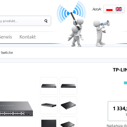
Język:
Serwis
Kontakt
Switche
TP-LI
1 334,
1
Najtańsza d