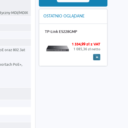
atyczny MDI/MDIX
OSTATNIO OGLĄDANE
TP-Link ES228GMP
1 334,99 zł z VAT
1 085,36 zł netto
oE oraz 802.3at
portach PoE+,