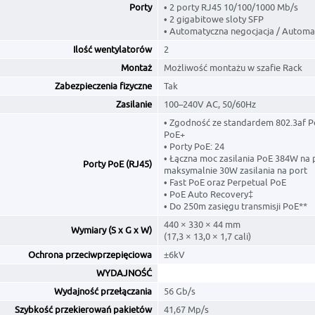
Porty
• 2 porty RJ45 10/100/1000 Mb/s
• 2 gigabitowe sloty SFP
• Automatyczna negocjacja / Autom
Ilość wentylatorów
2
Montaż
Możliwość montażu w szafie Rack
Zabezpieczenia fizyczne
Tak
Zasilanie
100–240V AC, 50/60Hz
• Zgodność ze standardem 802.3af P
PoE+
• Porty PoE: 24
• Łączna moc zasilania PoE 384W na 
Porty PoE (RJ45)
maksymalnie 30W zasilania na port
• Fast PoE oraz Perpetual PoE
• PoE Auto Recovery‡
• Do 250m zasięgu transmisji PoE**
440 × 330 × 44 mm
Wymiary (S x G x W)
(17,3 × 13,0 × 1,7 cali)
Ochrona przeciwprzepięciowa
±6kV
WYDAJNOŚĆ
Wydajność przełączania
56 Gb/s
Szybkość przekierowań pakietów
41,67 Mp/s