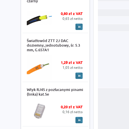
czarny
0,80 zł z VAT
0,65 zł netto
Światłowód ZTT 2J DAC
doziemny, jednotubowy, śr. 5.3
mm, G.657A1
1,29 zł z VAT
1,05 zł netto
Wtyk RJ45 z pozłacanymi pinami
(linka) kat.5e
0,20 zł z VAT
0,16 zł netto