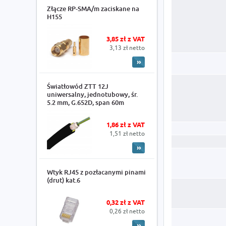
Złącze RP-SMA/m zaciskane na
H155
3,85 zł z VAT
3,13 zł netto
Światłowód ZTT 12J
uniwersalny, jednotubowy, śr.
5.2 mm, G.652D, span 60m
1,86 zł z VAT
1,51 zł netto
Wtyk RJ45 z pozłacanymi pinami
(drut) kat.6
0,32 zł z VAT
0,26 zł netto