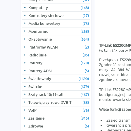
Komputery
(148)
Kontrolery sieciowe
(27)
Media konwertery
(73)
Monitoring
(268)
Okablowanie
(654)
TP-Link ES220GM
Platformy WLAN
(2)
(w tym 24x porty P
Radiolinie
(85)
Przełącznik ES22
Routery
(170)
Zgodność ze stand
mocy. Aż 384 W 
Routery ADSL
(5)
rozwiązanie ideal
Światłowody
(1690)
zgodne z kamerami
Switche
(679)
TP-Link ES228GMP 
konfiguracyjnej 
Szafy rack 10/19 cali
(467)
monitorowania siec
Telewizja cyfrowa DVB-T
(68)
Wiele funkcji zape
VoIP
(76)
Zasilanie
(815)
Zasięg transmi
Gwarancja pri
Zdrowie
(6)
Bezpieczna se