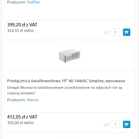
Producent:
StalFlex
399,20 zł z VAT
324,55 zł netto
szt
Przełącznica światłowodowa 19" 4U 144xSC Simplex, wysuwana
Uwaga! Akcesoria światłowodowe przedstawione na zdjęciach nie są
częścią zestawu!
Producent:
Mantar
412,05 zł z VAT
335,00 zł netto
szt