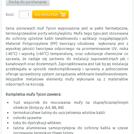
Dodaj do porównania
Ilość:
Seria pionowych muf Tycon wyposażona jest w pełni hermetyczne,
termozgrzewalne porty wlotu/wylotu. Mufa tego typu jest stosowana
do ochrony splotów kabli światłowodu i aplikacji rozgałęziających.
Materiał Polypropylene (PP) tworzący obudowę wykonany jest z
wysokiej jakości tworzywa odpornego na promieniowanie UV, niska
(-40°C) i wysoką (+60°C) temperaturę, oraz substancje chemiczne co
sprawia, że nadaje się zarówno do instalacji napowietrznych jak i
kanałowych oraz doziemnych. Zaprojektowana jest tak by jej instalacja
przebiegała w sposób nieskomplikowany i sprawny a jednocześnie
oferuje sprawdzony system zarządzania włóknami światłowodowymi.
Wszystkie metalowe elementy mufy wykonane są z materiałów
odpornych na korozję.
Kompletna mufa Tycon zawiera:
1szt wspornik do mocowania mufy na słupie/ścianie/innym
obiekcie (dotyczy: A4, B8, B4)
termokurczliwe taśmy do uszczelnienia wlotów kabli
osłonki spawów
tuby do dystrybucji włókien
taśma aluminiowa samoprzylepna do ochrony kabla w czasie
zgrzewania termokurczliwej taśmy