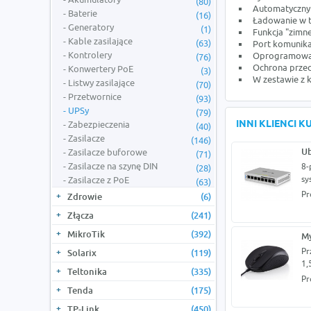
(80)
Automatyczny 
Baterie
(16)
Ładowanie w 
Generatory
(1)
Funkcja "zimn
Kable zasilające
(63)
Port komunika
Kontrolery
Oprogramowan
(76)
Ochrona przec
Konwertery PoE
(3)
W zestawie z
Listwy zasilające
(70)
Przetwornice
(93)
UPSy
(79)
INNI KLIENCI 
Zabezpieczenia
(40)
Zasilacze
(146)
Ub
Zasilacze buforowe
(71)
Zasilacze na szynę DIN
8-
(28)
sy
Zasilacze z PoE
(63)
Pr
Zdrowie
(6)
Złącza
(241)
MikroTik
(392)
M
Pr
Solarix
(119)
1,
Teltonika
(335)
Pr
Tenda
(175)
TP-Link
(450)