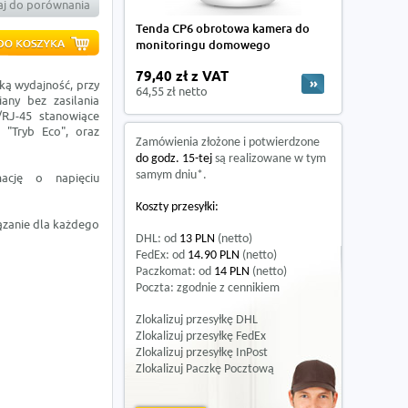
j do porównania
Tenda CP6 obrotowa kamera do
monitoringu domowego
79,40 zł z VAT
ką wydajność, przy
64,55 zł netto
any bez zasilania
/RJ-45 stanowiące
- "Tryb Eco", oraz
Zamówienia złożone i potwierdzone
do godz. 15-tej
są realizowane w tym
samym dniu*.
ację o napięciu
Koszty przesyłki:
iązanie dla każdego
DHL: od
13 PLN
(netto)
FedEx: od
14.90 PLN
(netto)
Paczkomat: od
14 PLN
(netto)
Poczta: zgodnie z cennikiem
Zlokalizuj przesyłkę DHL
Zlokalizuj przesyłkę FedEx
Zlokalizuj przesyłkę InPost
Zlokalizuj Paczkę Pocztową