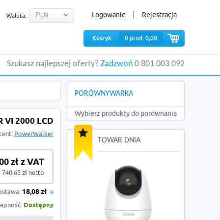
Logowanie
Rejestracja
Waluta:
Koszyk
0
prod.
0,00
Szukasz najlepszej oferty?
Zadzwoń
0 801 003 092
PORÓWNYWARKA
Wybierz produkty do porównania
VI 2000 LCD
cent:
PowerWalker
TOWAR DNIA
00 zł z VAT
740,65 zł netto
ostawa:
18,08 zł
ępność:
Dostępny