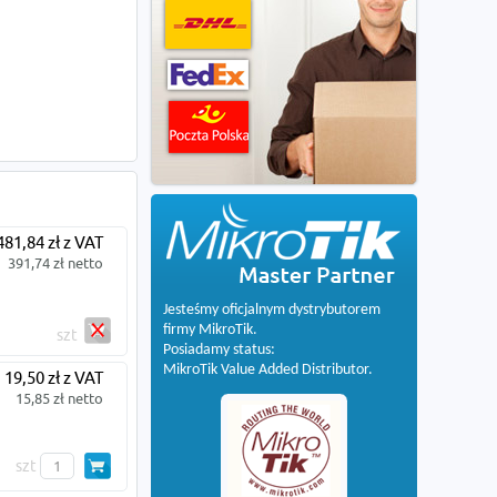
481,84 zł z VAT
391,74 zł netto
Jesteśmy oficjalnym dystrybutorem
firmy MikroTik.
szt
Posiadamy status:
MikroTik Value Added Distributor.
19,50 zł z VAT
15,85 zł netto
szt