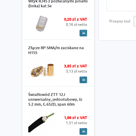
Wtyk RJ45 z pozłacanymi pinami
(linka) kat.5e
0,20 zł z VAT
Przepisz kod
0,16 zł netto
Złącze RP-SMA/m zaciskane na
H155
3,85 zł z VAT
3,13 zł netto
Światłowód ZTT 12J
uniwersalny, jednotubowy, śr.
5.2 mm, G.652D, span 60m
1,86 zł z VAT
1,51 zł netto