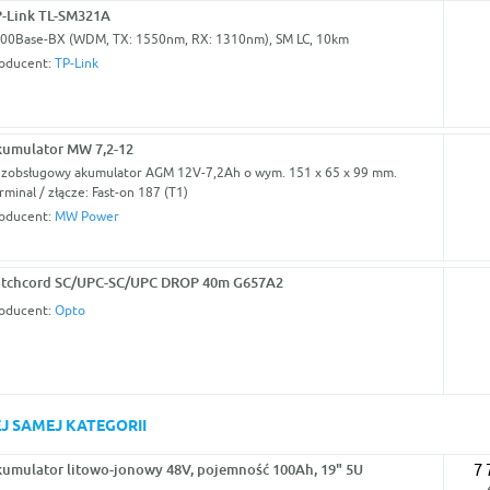
-Link TL-SM321A
00Base-BX (WDM, TX: 1550nm, RX: 1310nm), SM LC, 10km
oducent:
TP-Link
umulator MW 7,2-12
zobsługowy akumulator AGM 12V-7,2Ah o wym. 151 x 65 x 99 mm.
rminal / złącze: Fast-on 187 (T1)
oducent:
MW Power
tchcord SC/UPC-SC/UPC DROP 40m G657A2
oducent:
Opto
J SAMEJ KATEGORII
umulator litowo-jonowy 48V, pojemność 100Ah, 19" 5U
7 