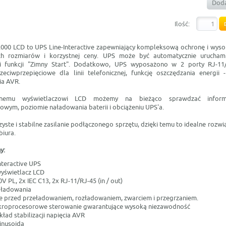
Doda
Ilość:
000 LCD to UPS Line-Interactive zapewniający kompleksową ochronę i wyso
h rozmiarów i korzystnej ceny. UPS może być automatycznie uruchami
ki funkcji "Zimny Start". Dodatkowo, UPS wyposażono w 2 porty RJ-11
zeciwprzepięciowe dla linii telefonicznej, funkcję oszczędzania energii 
cia AVR.
nemu wyświetlaczowi LCD możemy na bieżąco sprawdzać inform
owym, poziomie naładowania baterii i obciążeniu UPS'a.
yste i stabilne zasilanie podłączonego sprzętu, dzięki temu to idealne rozw
biura.
y:
nteractive UPS
świetlacz LCD
V PL, 2x IEC C13, 2x RJ-11/RJ-45 (in / out)
 ładowania
e przed przeładowaniem, rozładowaniem, zwarciem i przegrzaniem.
kroprocesorowe sterowanie gwarantujące wysoką niezawodność
ad stabilizacji napięcia AVR
inusoida