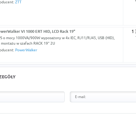
oducent:
ZTT
werWalker VI 1000 ERT HID, LCD Rack 19"
1 
S o mocy 1000VA/900W wyposażony w 4x IEC, RJ11/RJ45, USB (HID),
 montażu w szafach RACK 19" 2U
oducent:
PowerWalker
CZEGÓŁY