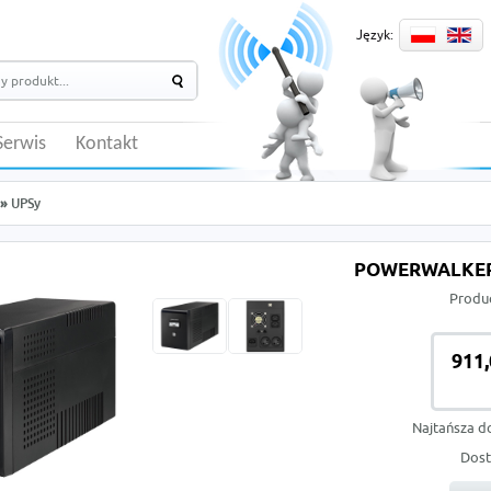
Język:
Serwis
Kontakt
»
UPSy
POWERWALKER 
Produ
911,
Najtańsza d
Dost