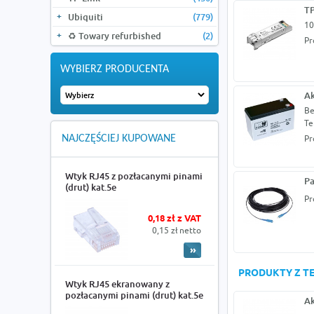
TP
Ubiquiti
(779)
10
♻️ Towary refurbished
(2)
Pr
WYBIERZ PRODUCENTA
Ak
Be
Te
NAJCZĘŚCIEJ KUPOWANE
Pr
Wtyk RJ45 z pozłacanymi pinami
Pa
(drut) kat.5e
Pr
0,18 zł z VAT
0,15 zł netto
PRODUKTY Z TE
Wtyk RJ45 ekranowany z
pozłacanymi pinami (drut) kat.5e
Ak