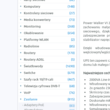
Komputery
(148)
Kontrolery sieciowe
(27)
Media konwertery
(73)
Power Walker VI 2
Monitoring
(268)
zachowaniu małyc
sieciowego, dzię
Okablowanie
(654)
zabezpieczenie pr
Platformy WLAN
(2)
stabilizator napię
Radiolinie
(85)
Dzięki wbudowa
wejściowym/wyjści
Routery
(170)
Routery ADSL
(5)
UPS ten zapewni cz
domu lub małego 
Światłowody
(1690)
Switche
(679)
Najważniejsze cech
Szafy rack 10/19 cali
(467)
2000VA Line-I
Wbudowany wy
Telewizja cyfrowa DVB-T
(68)
2x gniazdo 230
Skrócony czas
VoIP
(76)
Zabezpieczeni
Zasilanie
(815)
Doskonałe mi
Wbudowany ukł
Adaptery PoE
(83)
Symulowana s
Akumulatory