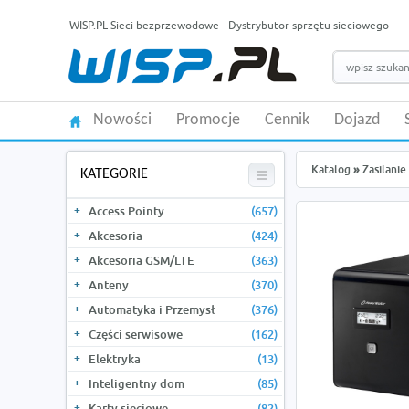
WISP.PL Sieci bezprzewodowe - Dystrybutor sprzętu sieciowego
Nowości
Promocje
Cennik
Dojazd
Katalog
»
Zasilanie
KATEGORIE
Access Pointy
(657)
Akcesoria
(424)
Akcesoria GSM/LTE
(363)
Anteny
(370)
Automatyka i Przemysł
(376)
Części serwisowe
(162)
Elektryka
(13)
Inteligentny dom
(85)
Karty sieciowe
(82)