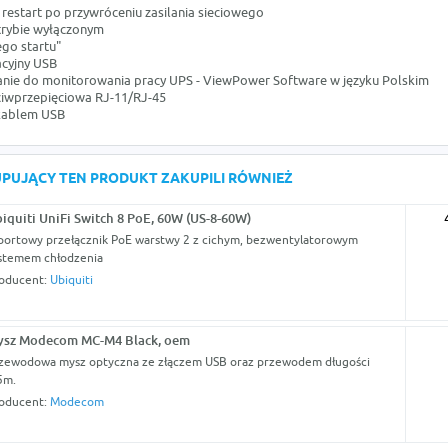
restart po przywróceniu zasilania sieciowego
trybie wyłączonym
ego startu"
cyjny USB
ie do monitorowania pracy UPS - ViewPower Software w języku Polskim
iwprzepięciowa RJ-11/RJ-45
 kablem USB
KUPUJĄCY TEN PRODUKT ZAKUPILI RÓWNIEŻ
iquiti UniFi Switch 8 PoE, 60W (US-8-60W)
portowy przełącznik PoE warstwy 2 z cichym, bezwentylatorowym
stemem chłodzenia
oducent:
Ubiquiti
ysz Modecom MC-M4 Black, oem
zewodowa mysz optyczna ze złączem USB oraz przewodem długości
5m.
oducent:
Modecom