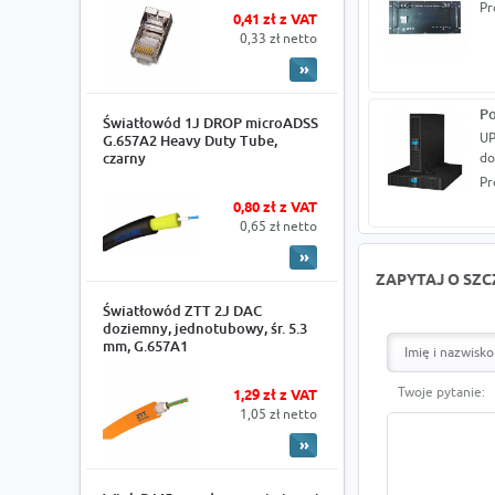
Pr
0,41 zł z VAT
0,33 zł netto
Po
Światłowód 1J DROP microADSS
UP
G.657A2 Heavy Duty Tube,
czarny
do
Pr
0,80 zł z VAT
0,65 zł netto
ZAPYTAJ O SZ
Światłowód ZTT 2J DAC
doziemny, jednotubowy, śr. 5.3
mm, G.657A1
Twoje pytanie:
1,29 zł z VAT
1,05 zł netto