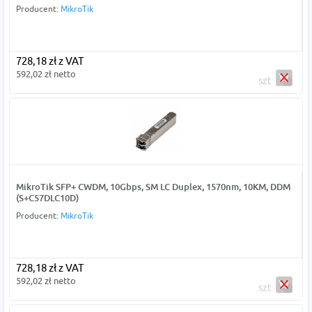
Producent:
MikroTik
728,18 zł z VAT
592,02 zł netto
szt
MikroTik SFP+ CWDM, 10Gbps, SM LC Duplex, 1570nm, 10KM, DDM
(S+C57DLC10D)
Producent:
MikroTik
728,18 zł z VAT
592,02 zł netto
szt