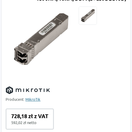
Producent:
MikroTik
728,18 zł z VAT
592,02 zł netto