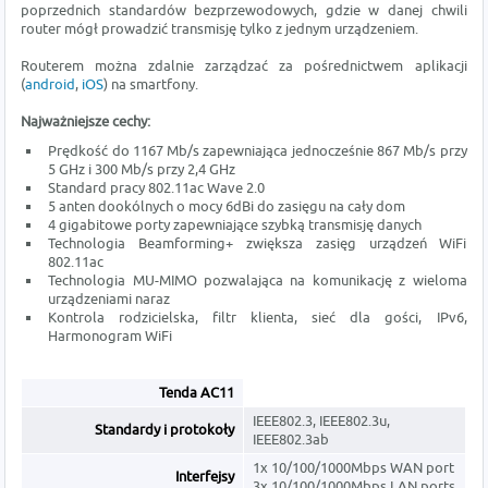
poprzednich standardów bezprzewodowych, gdzie w danej chwili
router mógł prowadzić transmisję tylko z jednym urządzeniem.
Routerem można zdalnie zarządzać za pośrednictwem aplikacji
(
android
,
iOS
) na smartfony.
Najważniejsze cechy:
Prędkość do 1167 Mb/s zapewniająca jednocześnie 867 Mb/s przy
5 GHz i 300 Mb/s przy 2,4 GHz
Standard pracy 802.11ac Wave 2.0
5 anten dookólnych o mocy 6dBi do zasięgu na cały dom
4 gigabitowe porty zapewniające szybką transmisję danych
Technologia Beamforming+ zwiększa zasięg urządzeń WiFi
802.11ac
Technologia MU-MIMO pozwalająca na komunikację z wieloma
urządzeniami naraz
Kontrola rodzicielska, filtr klienta, sieć dla gości, IPv6,
Harmonogram WiFi
Tenda AC11
IEEE802.3, IEEE802.3u,
Standardy i protokoły
IEEE802.3ab
1x 10/100/1000Mbps WAN port
Interfejsy
3x 10/100/1000Mbps LAN ports