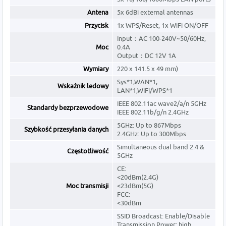
Antena
5x 6dBi external antennas
Przycisk
1x WPS/Reset, 1x WiFi ON/OFF
Input：AC 100-240V~50/60Hz,
Moc
0.4A
Output：DC 12V 1A
Wymiary
220 x 141.5 x 49 mm)
Sys*1,WAN*1,
Wskaźnik ledowy
LAN*1,WiFi/WPS*1
IEEE 802.11ac wave2/a/n 5GHz
Standardy bezprzewodowe
IEEE 802.11b/g/n 2.4GHz
5GHz: Up to 867Mbps
Szybkość przesyłania danych
2.4GHz: Up to 300Mbps
Simultaneous dual band 2.4 &
Częstotliwość
5GHz
CE:
<20dBm(2.4G)
Moc transmisji
<23dBm(5G)
FCC:
<30dBm
SSID Broadcast: Enable/Disable
Transmission Power: high,