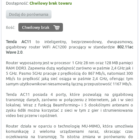
Dostępność:
Chwilowy brak towaru
Dodaj do porównania
Ilość:
Tenda AC11
to inteligentny, bezprzewodowy, dwupasmowy,
gigabitowy router WiFi AC1200 pracujący w standardzie
802.11ac
Wave 2.0
.
Router wyposażony jest w procesor 1 GHz 28 nm oraz 128 MB pamięci
RAM DDR3. Zapewnia dużą wydajność zarówno w paśmie 2,4 GHz jak i
5 GHz. Pasmo 5GHz pracuje z prędkością do 867 Mb/s, natomiast 300
Mb/s to prędkość jaką sieć osiąga w paśmie 2,4 GHz, oferując tym
samym użytkownikowi niesamowitą łączną przepustowość 1167 Mb/s.
Tenda AC11 posiada 4 porty, które pozwalają na gigabitową
transmisję danych, zarówno w połączeniu z Internetem, jak i w sieci
lokalnej. Wraz z funkcją Beamforming+ i 5 dookólnymi antenami o
zysku 6dBi można korzystać z sieci w tym z gier i strumieniowania
video bez przerw i opóźnień.
Router działa w oparciu o technologię MU-MIMO, która umożliwia
komunikację z wieloma urządzeniami naraz, skracając czas
oczekiwania na transmisję. To istotna zmiana w porównaniu do