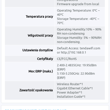
Firmware upgrade from local
Operating Temperature: 0℃ ~
40℃
Temperatura pracy
Storage Temperature: -40℃ ~
70℃.
Operating Humidity:10% ~ 90%
RH non-condensing
Wilgotność pracy
Storage Humidity: 5% ~ 90%RH
non-condensing.
Default Access: tendawifi.com
Ustawienia domyślne
or http://192.168.0.1
Certyfikaty
CE/FCC/RoHS
2.400-2.4835GHz: 19.95dBm
(EIRP)
Moc EIRP (maks.)
5.150-5.250GHz: 22.90dBm
(EIRP)
Wireless Router*1
Gigabit Ethernet Cable*1
Zawartość opakowania
Power Adapter*1
Installation Guide*1