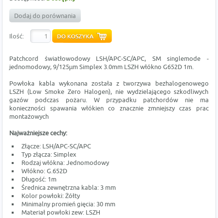
Dodaj do porównania
Ilość:
Patchcord światłowodowy LSH/APC-SC/APC, SM singlemode -
jednomodowy, 9/125µm Simplex 3.0mm LSZH włókno G652D 1m.
Powłoka kabla wykonana została z tworzywa bezhalogenowego
LSZH (Low Smoke Zero Halogen), nie wydzielającego szkodliwych
gazów podczas pożaru. W przypadku patchordów nie ma
konieczności spawania włókien co znacznie zmniejszy czas prac
montażowych
Najważniejsze cechy:
Złącze: LSH/APC-SC/APC
Typ złącza: Simplex
Rodzaj włókna: Jednomodowy
Włókno: G.652D
Długość: 1m
Średnica zewnętrzna kabla: 3 mm
Kolor powłoki: Żółty
Minimalny promień gięcia: 30 mm
Materiał powłoki zew: LSZH