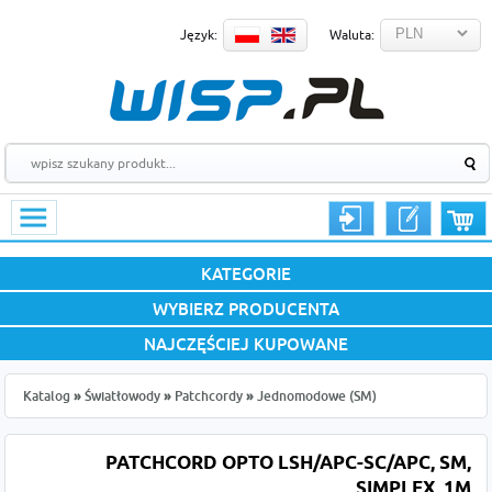
Język:
Waluta:
KATEGORIE
WYBIERZ PRODUCENTA
NAJCZĘŚCIEJ KUPOWANE
Katalog
»
Światłowody
»
Patchcordy
»
Jednomodowe (SM)
PATCHCORD OPTO LSH/APC-SC/APC, SM,
SIMPLEX, 1M