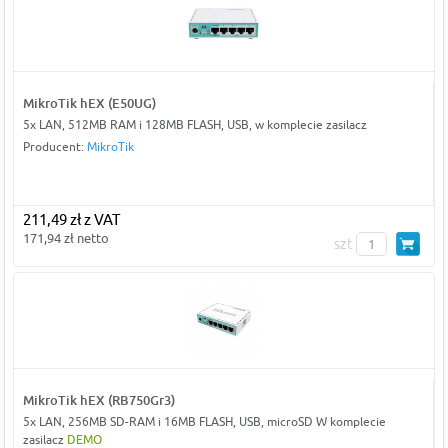
MikroTik hEX (E50UG)
5x LAN, 512MB RAM i 128MB FLASH, USB, w komplecie zasilacz
Producent:
MikroTik
211,49 zł z VAT
171,94 zł netto
szt
MikroTik hEX (RB750Gr3)
5x LAN, 256MB SD-RAM i 16MB FLASH, USB, microSD W komplecie
zasilacz
DEMO