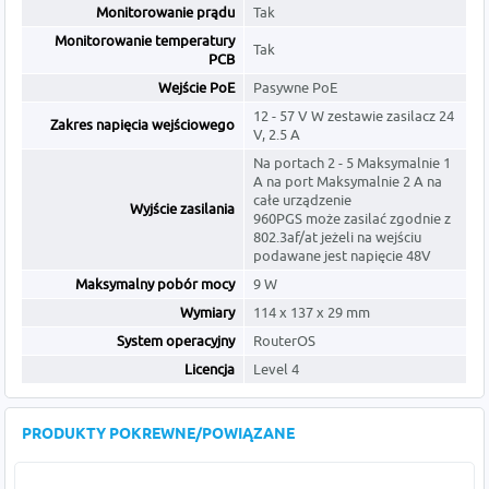
Monitorowanie prądu
Tak
Monitorowanie temperatury
Tak
PCB
Wejście PoE
Pasywne PoE
12 - 57 V W zestawie zasilacz 24
Zakres napięcia wejściowego
V, 2.5 A
Na portach 2 - 5 Maksymalnie 1
A na port Maksymalnie 2 A na
całe urządzenie
Wyjście zasilania
960PGS może zasilać zgodnie z
802.3af/at jeżeli na wejściu
podawane jest napięcie 48V
Maksymalny pobór mocy
9 W
Wymiary
114 x 137 x 29 mm
System operacyjny
RouterOS
Licencja
Level 4
PRODUKTY POKREWNE/POWIĄZANE