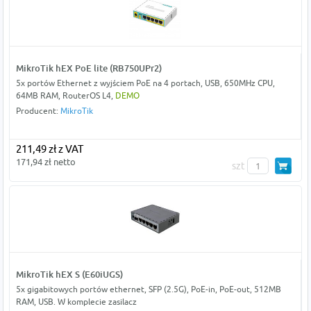
MikroTik hEX PoE lite (RB750UPr2)
5x portów Ethernet z wyjściem PoE na 4 portach, USB, 650MHz CPU,
64MB RAM, RouterOS L4,
DEMO
Producent:
MikroTik
211,49 zł z VAT
171,94 zł netto
szt
MikroTik hEX S (E60iUGS)
5x gigabitowych portów ethernet, SFP (2.5G), PoE-in, PoE-out, 512MB
RAM, USB. W komplecie zasilacz