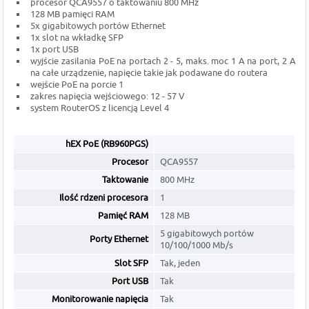
procesor QCA9557 o taktowaniu 800 MHz
128 MB pamięci RAM
5x gigabitowych portów Ethernet
1x slot na wkładkę SFP
1x port USB
wyjście zasilania PoE na portach 2 - 5, maks. moc 1 A na port, 2 A
na całe urządzenie, napięcie takie jak podawane do routera
wejście PoE na porcie 1
zakres napięcia wejściowego: 12 - 57 V
system RouterOS z licencją Level 4
hEX PoE (RB960PGS)
Procesor
QCA9557
Taktowanie
800 MHz
Ilość rdzeni procesora
1
Pamięć RAM
128 MB
5 gigabitowych portów
Porty Ethernet
10/100/1000 Mb/s
Slot SFP
Tak, jeden
Port USB
Tak
Monitorowanie napięcia
Tak