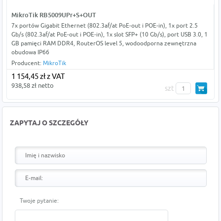
MikroTik RB5009UPr+S+OUT
7x portów Gigabit Ethernet (802.3af/at PoE-out i POE-in), 1x port 2.5
Gb/s (802.3af/at PoE-out i POE-in), 1x slot SFP+ (10 Gb/s), port USB 3.0, 1
GB pamięci RAM DDR4, RouterOS level 5, wodoodporna zewnętrzna
obudowa IP66
Producent:
MikroTik
1 154,45 zł z VAT
938,58 zł netto
szt
ZAPYTAJ O SZCZEGÓŁY
Twoje pytanie: