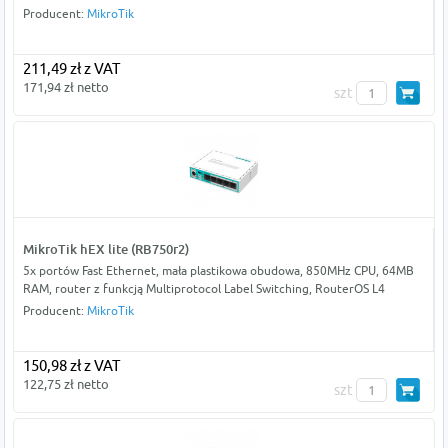
Producent:
MikroTik
211,49 zł z VAT
171,94 zł netto
szt
MikroTik hEX lite (RB750r2)
5x portów Fast Ethernet, mała plastikowa obudowa, 850MHz CPU, 64MB
RAM, router z funkcją Multiprotocol Label Switching, RouterOS L4
Producent:
MikroTik
150,98 zł z VAT
122,75 zł netto
szt