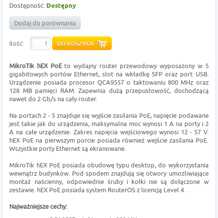
Dostępność:
Dostępny
Dodaj do porównania
Ilość:
MikroTik
hEX PoE
to wydajny router przewodowy wyposażony w 5
gigabitowych portów Ethernet, slot na wkładkę SFP oraz port USB.
Urządzenie posiada procesor QCA9557 o taktowaniu 800 MHz oraz
128 MB pamięci RAM. Zapewnia dużą przepustowość, dochodzącą
nawet do 2 Gb/s na cały router.
Na portach 2 - 5 znajduje się wyjście zasilania PoE, napięcie podawane
jest takie jak do urządzenia, maksymalna moc wynosi 1 A na porty i 2
A na całe urządzenie. Zakres napięcia wejściowego wynosi 12 - 57 V.
hEX PoE na pierwszym porcie posiada również wejście zasilania PoE.
Wszystkie porty Ethernet są ekranowane.
MikroTik hEX PoE posiada obudowę typu desktop, do wykorzystania
wewnątrz budynków. Pod spodem znajdują się otwory umożliwiające
montaż naścienny, odpowiednie śruby i kołki nie są dołączone w
zestawie. hEX PoE posiada system RouterOS z licencją Level 4.
Najważniejsze cechy: