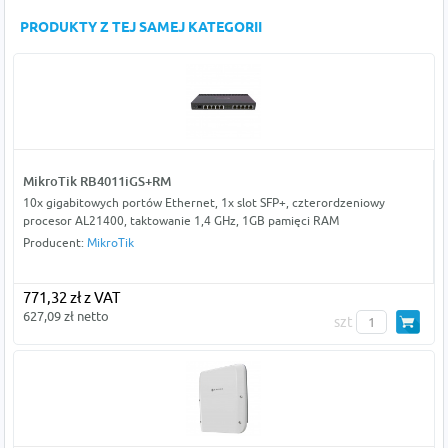
PRODUKTY Z TEJ SAMEJ KATEGORII
MikroTik RB4011iGS+RM
10x gigabitowych portów Ethernet, 1x slot SFP+, czterordzeniowy
procesor AL21400, taktowanie 1,4 GHz, 1GB pamięci RAM
Producent:
MikroTik
771,32 zł z VAT
627,09 zł netto
szt