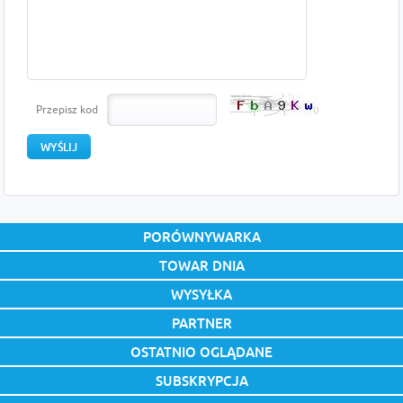
Przepisz kod
PORÓWNYWARKA
TOWAR DNIA
WYSYŁKA
PARTNER
OSTATNIO OGLĄDANE
SUBSKRYPCJA