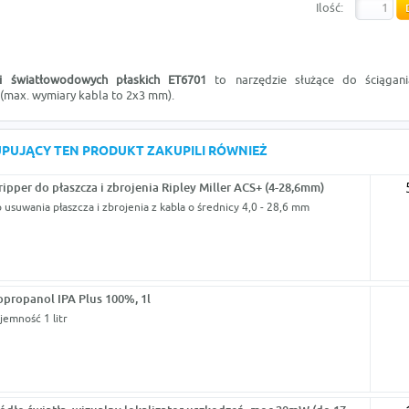
Ilość:
li światłowodowych płaskich ET6701
to narzędzie służące do ściągania
max. wymiary kabla to 2x3 mm).
KUPUJĄCY TEN PRODUKT ZAKUPILI RÓWNIEŻ
ripper do płaszcza i zbrojenia Ripley Miller ACS+ (4-28,6mm)
 usuwania płaszcza i zbrojenia z kabla o średnicy 4,0 - 28,6 mm
opropanol IPA Plus 100%, 1l
jemność 1 litr