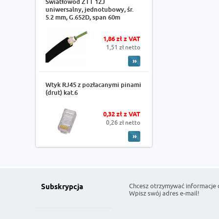
Światłowód ZTT 12J
uniwersalny, jednotubowy, śr.
5.2 mm, G.652D, span 60m
1,86 zł z VAT
1,51 zł netto
Wtyk RJ45 z pozłacanymi pinami
(drut) kat.6
0,32 zł z VAT
0,26 zł netto
Chcesz otrzymywać informacje 
Subskrypcja
Wpisz swój adres e-mail!