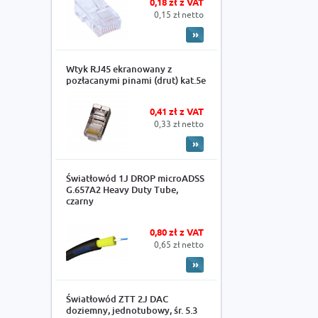
0,18 zł z VAT
0,15 zł netto
Wtyk RJ45 ekranowany z
pozłacanymi pinami (drut) kat.5e
0,41 zł z VAT
0,33 zł netto
Światłowód 1J DROP microADSS
G.657A2 Heavy Duty Tube,
czarny
0,80 zł z VAT
0,65 zł netto
Światłowód ZTT 2J DAC
doziemny, jednotubowy, śr. 5.3