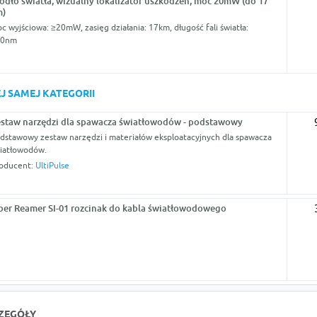
ódło światła, wizualny lokalizator uszkodzeń, moc 20mW (do 17
m)
c wyjściowa: ≥20mW, zasięg działania: 17km, długość fali światła:
50nm
J SAMEJ KATEGORII
staw narzędzi dla spawacza światłowodów - podstawowy
dstawowy zestaw narzędzi i materiałów eksploatacyjnych dla spawacza
iatłowodów.
oducent:
UltiPulse
ber Reamer SI-01 rozcinak do kabla światłowodowego
CZEGÓŁY