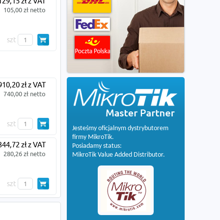
129,15 zł z VAT
105,00 zł netto
szt
910,20 zł z VAT
740,00 zł netto
szt
Jesteśmy oficjalnym dystrybutorem
firmy MikroTik.
344,72 zł z VAT
Posiadamy status:
280,26 zł netto
MikroTik Value Added Distributor.
szt