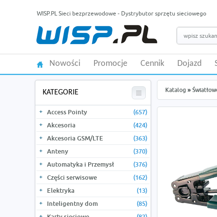
WISP.PL Sieci bezprzewodowe - Dystrybutor sprzętu sieciowego
Nowości
Promocje
Cennik
Dojazd
Katalog
»
Światłow
KATEGORIE
Access Pointy
(657)
Akcesoria
(424)
Akcesoria GSM/LTE
(363)
Anteny
(370)
Automatyka i Przemysł
(376)
Części serwisowe
(162)
Elektryka
(13)
Inteligentny dom
(85)
Karty sieciowe
(82)