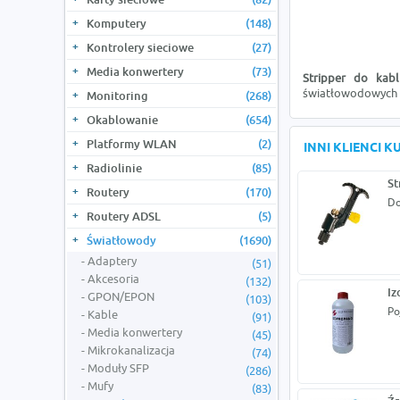
Komputery
(148)
Kontrolery sieciowe
(27)
Media konwertery
(73)
Stripper do kab
światłowodowych (
Monitoring
(268)
Okablowanie
(654)
Platformy WLAN
(2)
INNI KLIENCI 
Radiolinie
(85)
St
Routery
(170)
Do
Routery ADSL
(5)
Światłowody
(1690)
Adaptery
(51)
Akcesoria
(132)
Iz
GPON/EPON
(103)
Po
Kable
(91)
Media konwertery
(45)
Mikrokanalizacja
(74)
Moduły SFP
(286)
Mufy
(83)