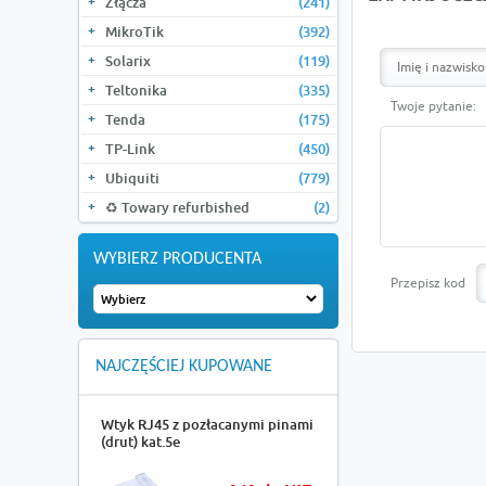
Złącza
(241)
MikroTik
(392)
Solarix
(119)
Teltonika
(335)
Twoje pytanie:
Tenda
(175)
TP-Link
(450)
Ubiquiti
(779)
♻️ Towary refurbished
(2)
WYBIERZ PRODUCENTA
Przepisz kod
NAJCZĘŚCIEJ KUPOWANE
Wtyk RJ45 z pozłacanymi pinami
(drut) kat.5e