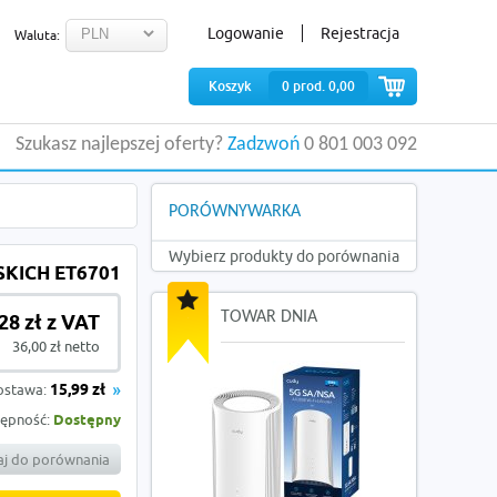
Logowanie
Rejestracja
Waluta:
Koszyk
0
prod.
0,00
Szukasz najlepszej oferty?
Zadzwoń
0 801 003 092
PORÓWNYWARKA
Wybierz produkty do porównania
KICH ET6701
TOWAR DNIA
28 zł z VAT
36,00 zł netto
ostawa:
15,99 zł
ępność:
Dostępny
j do porównania