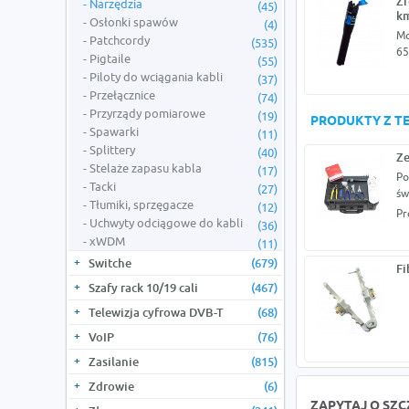
Źr
Narzędzia
(45)
k
Osłonki spawów
(4)
Mo
Patchcordy
(535)
6
Pigtaile
(55)
Piloty do wciągania kabli
(37)
Przełącznice
(74)
Przyrządy pomiarowe
(19)
PRODUKTY Z TE
Spawarki
(11)
Splittery
(40)
Ze
Stelaże zapasu kabla
(17)
Po
Tacki
(27)
św
Tłumiki, sprzęgacze
(12)
Pr
Uchwyty odciągowe do kabli
(36)
xWDM
(11)
Switche
(679)
Fi
Szafy rack 10/19 cali
(467)
Telewizja cyfrowa DVB-T
(68)
VoIP
(76)
Zasilanie
(815)
Zdrowie
(6)
ZAPYTAJ O SZ