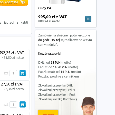
Cudy P4
995,00 zł z VAT
808,94 zł netto
 izolacji z kabli
Zamówienia złożone i potwierdzone
do godz. 15-tej
są realizowane w tym
samym dniu*.
592,25 zł z VAT
Koszty przesyłki:
481,50 zł netto
DHL: od
13 PLN
(netto)
FedEx: od
14.90 PLN
(netto)
Paczkomat: od
14 PLN
(netto)
szt
Poczta: zgodnie z cennikiem
27,50 zł z VAT
Zlokalizuj przesyłkę DHL
22,36 zł netto
Zlokalizuj przesyłkę FedEx
Zlokalizuj przesyłkę InPost
Zlokalizuj Paczkę Pocztową
szt