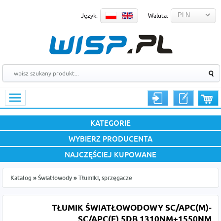
Język:
Waluta:
KATEGORIE
WYBIERZ PRODUCENTA
NAJCZĘŚCIEJ KUPOWANE
Katalog
»
Światłowody
»
Tłumiki, sprzęgacze
TŁUMIK ŚWIATŁOWODOWY SC/APC(M)-
SC/APC(F) 5DB 1310NM+1550NM