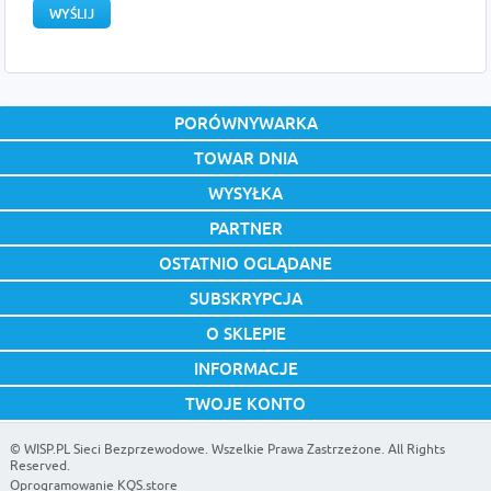
PORÓWNYWARKA
TOWAR DNIA
WYSYŁKA
PARTNER
OSTATNIO OGLĄDANE
SUBSKRYPCJA
O SKLEPIE
INFORMACJE
TWOJE KONTO
©
WISP.PL Sieci Bezprzewodowe
. Wszelkie Prawa Zastrzeżone. All Rights
Reserved.
Oprogramowanie KQS.store