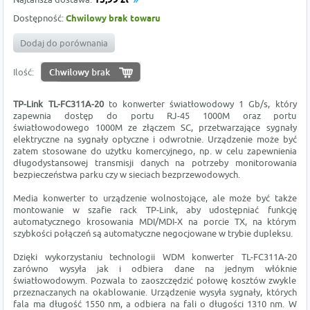
15,99 zł
Dostępność:
Chwilowy brak towaru
Dodaj do porównania
Ilość:
TP-Link
TL-FC311A-20
to konwerter światłowodowy 1 Gb/s, który
zapewnia dostęp do portu RJ-45 1000M oraz portu
światłowodowego 1000M ze złączem SC, przetwarzające sygnały
elektryczne na sygnały optyczne i odwrotnie. Urządzenie może być
zatem stosowane do użytku komercyjnego, np. w celu zapewnienia
długodystansowej transmisji danych na potrzeby monitorowania
bezpieczeństwa parku czy w sieciach bezprzewodowych.
Media konwerter to urządzenie wolnostojące, ale może być także
montowanie w szafie rack TP-Link, aby udostępniać funkcję
automatycznego krosowania MDI/MDI-X na porcie TX, na którym
szybkości połączeń są automatyczne negocjowane w trybie dupleksu.
Dzięki wykorzystaniu technologii WDM konwerter TL-FC311A-20
zarówno wysyła jak i odbiera dane na jednym włóknie
światłowodowym. Pozwala to zaoszczędzić połowę kosztów zwykle
przeznaczanych na okablowanie. Urządzenie wysyła sygnały, których
fala ma długość 1550 nm, a odbiera na fali o długości 1310 nm. W