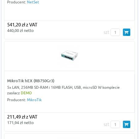
Producent:
NetSet
541,20 zł z VAT
440,00 zł netto
szt
MikroTik hEX (RB750Gr3)
5x LAN, 256MB SD-RAM i 16MB FLASH, USB, microSD W komplecie
zasilacz
DEMO
Producent:
MikroTik
211,49 zł z VAT
171,94 zł netto
szt