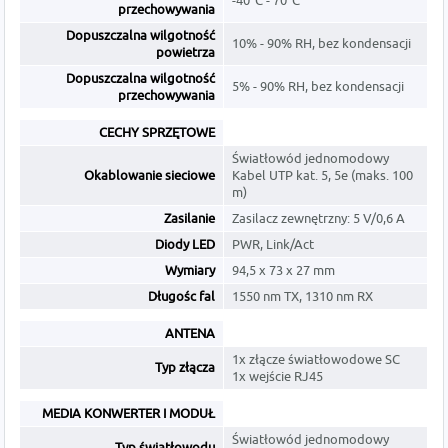
-40˚C - 70˚C
przechowywania
Dopuszczalna wilgotność
10% - 90% RH, bez kondensacji
powietrza
Dopuszczalna wilgotność
5% - 90% RH, bez kondensacji
przechowywania
CECHY SPRZĘTOWE
Światłowód jednomodowy
Okablowanie sieciowe
Kabel UTP kat. 5, 5e (maks. 100
m)
Zasilanie
Zasilacz zewnętrzny: 5 V/0,6 A
Diody LED
PWR, Link/Act
Wymiary
94,5 x 73 x 27 mm
Długośc fal
1550 nm TX, 1310 nm RX
ANTENA
1x złącze światłowodowe SC
Typ złącza
1x wejście RJ45
MEDIA KONWERTER I MODUŁ
Światłowód jednomodowy
Typ światłowodu