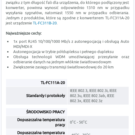
związku z tym długość fali dla urządzenia, do którego podłączony jest
konwerter, powinna wynosić odpowiednio 1310 nm w przypadku
wysyłania sygnałów, natomiast 1550 nm w przypadku odbierania.
Jednym z produktów, które są zgodne z konwerterem TL-FC311A-20
jest urządzenie
TL-FC311B-20
.
Najważniejsze cechy:
1x port RJ45 10/100/1000 Mb/s z autonegocjacją i obsługą Auto
MDI/MDI-X
Autonegocjacja w trybie półdupleksu i pełnego dupleksu
Obsługa technologii WDM umożliwiającej przesyłanie oraz
odbieranie danych na jednym włóknie światłowodowym
Zwiększenie zasięgu transmisji światłowodowej do 20 km
TL-FC111A-20
IEEE 802.3, IEEE 802.3i, IEEE
Standardy i protokoły
802.3u, IEEE 802.3ab, IEEE
802.3x, IEEE 802.3z
ŚRODOWISKO PRACY
Dopuszczalna temperatura
0˚C - 50˚C
pracy
Dopuszczalna temperatura