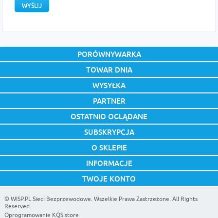
PORÓWNYWARKA
TOWAR DNIA
WYSYŁKA
PARTNER
OSTATNIO OGLĄDANE
SUBSKRYPCJA
O SKLEPIE
INFORMACJE
TWOJE KONTO
©
WISP.PL Sieci Bezprzewodowe
. Wszelkie Prawa Zastrzeżone. All Rights
Reserved.
Oprogramowanie KQS.store