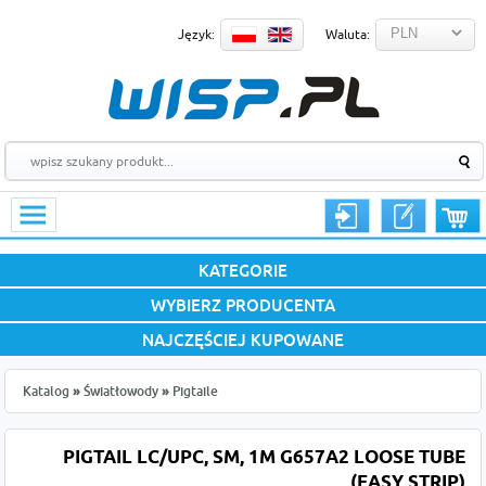
Język:
Waluta:
KATEGORIE
WYBIERZ PRODUCENTA
NAJCZĘŚCIEJ KUPOWANE
Katalog
»
Światłowody
»
Pigtaile
PIGTAIL LC/UPC, SM, 1M G657A2 LOOSE TUBE
(EASY STRIP)