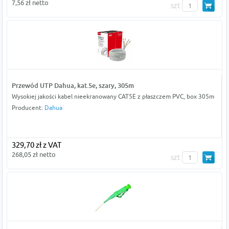
7,56 zł netto
szt
Przewód UTP Dahua, kat.5e, szary, 305m
Wysokiej jakości kabel nieekranowany CAT5E z płaszczem PVC, box 305m
Producent:
Dahua
329,70 zł z VAT
268,05 zł netto
szt