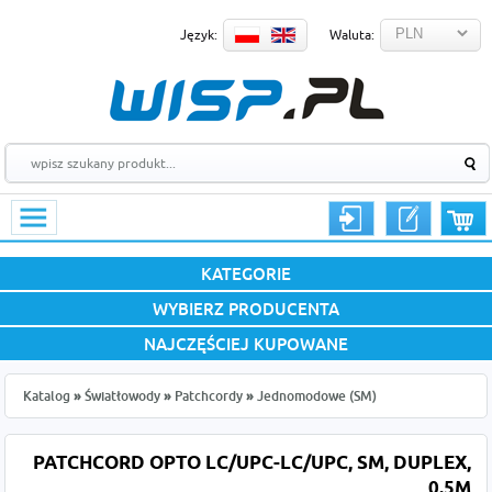
Język:
Waluta:
KATEGORIE
WYBIERZ PRODUCENTA
NAJCZĘŚCIEJ KUPOWANE
Katalog
»
Światłowody
»
Patchcordy
»
Jednomodowe (SM)
PATCHCORD OPTO LC/UPC-LC/UPC, SM, DUPLEX,
0.5M