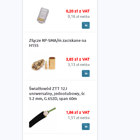
0,20 zł z VAT
0,16 zł netto
Złącze RP-SMA/m zaciskane na
H155
3,85 zł z VAT
3,13 zł netto
Światłowód ZTT 12J
uniwersalny, jednotubowy, śr.
5.2 mm, G.652D, span 60m
1,86 zł z VAT
1,51 zł netto