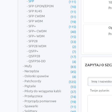
SFP
(111)
10
SFP GPON/EPON
(10)
Pr
SFP RJ45
(11)
SFP CWDM
(51)
SFP WDM
(19)
SFP+
(115)
Op
SFP+ CWDM
(40)
Pr
SFP+ WDM
(15)
SFP28
(33)
SFP28 WDM
(2)
QSFP+
(7)
QSFP28
(17)
QSFP56-DD
(4)
ZAPYTAJ O SZ
Mufy
(83)
Narzędzia
(45)
Osłonki spawów
(4)
Patchcordy
(535)
Pigtaile
(55)
Twoje pytanie:
Piloty do wciągania kabli
(37)
Przełącznice
(74)
Przyrządy pomiarowe
(19)
Spawarki
(11)
Splittery
(40)