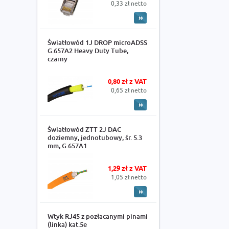
0,33 zł netto
Światłowód 1J DROP microADSS
G.657A2 Heavy Duty Tube,
czarny
0,80 zł z VAT
0,65 zł netto
Światłowód ZTT 2J DAC
doziemny, jednotubowy, śr. 5.3
mm, G.657A1
1,29 zł z VAT
1,05 zł netto
Wtyk RJ45 z pozłacanymi pinami
(linka) kat.5e