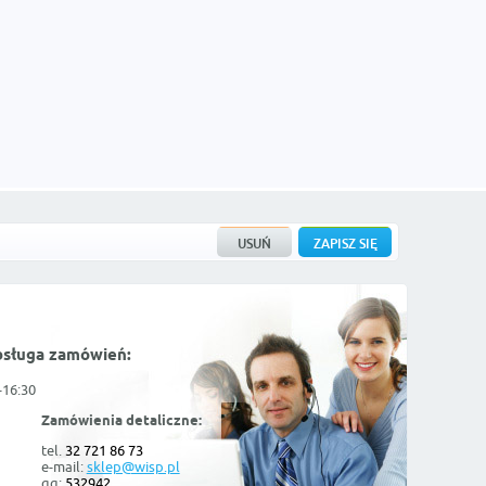
bsługa zamówień:
-16:30
Zamówienia detaliczne:
tel.
32 721 86 73
e-mail:
sklep@wisp.pl
gg:
532942