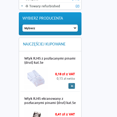
♻️ Towary refurbished
(2)
WYBIERZ PRODUCENTA
NAJCZĘŚCIEJ KUPOWANE
Wtyk RJ45 z pozłacanymi pinami
(drut) kat.5e
0,18 zł z VAT
0,15 zł netto
Wtyk RJ45 ekranowany z
pozłacanymi pinami (drut) kat.5e
0,41 zł z VAT