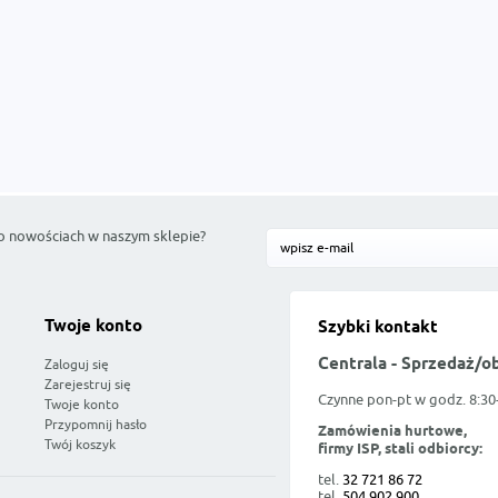
o nowościach w naszym sklepie?
Twoje konto
Szybki kontakt
Centrala - Sprzedaż/o
Zaloguj się
Zarejestruj się
Czynne pon-pt w godz. 8:30
Twoje konto
Przypomnij hasło
Zamówienia hurtowe,
Twój koszyk
firmy ISP, stali odbiorcy:
tel.
32 721 86 72
tel.
504 902 900