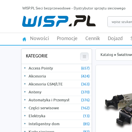
WISP.PL Sieci bezprzewodowe - Dystrybutor sprzętu sieciowego
Nowości
Promocje
Cennik
Dojazd
Katalog
»
Światłow
KATEGORIE
Access Pointy
(657)
Akcesoria
(424)
Akcesoria GSM/LTE
(363)
Anteny
(370)
Automatyka i Przemysł
(376)
Części serwisowe
(162)
Elektryka
(13)
Inteligentny dom
(85)
Karty sieciowe
(82)