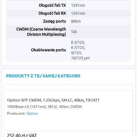
Długość fali TX
1291nm
Długość fali RX
1291nm
Zasięg portu
80km
CWDM (Coarse Wavelength
Tak
Division Multiplexing)
8.3/125,
8.7/125,
Okablowanie portu
9/125,
10/125 µm
PRODUKTY Z TEJ SAMEJ KATEGORII
Option SFP CWDM, 1.25Gbps, SM LC, 40km, TX1471
1000Base-LX (1471nm), SM LC, 40km, CWDM
Producent:
Option
252,40 zł z VAT