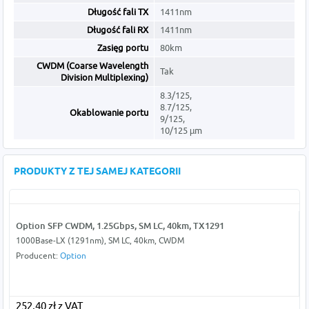
Długość fali TX
1411nm
Długość fali RX
1411nm
Zasięg portu
80km
CWDM (Coarse Wavelength
Tak
Division Multiplexing)
8.3/125,
8.7/125,
Okablowanie portu
9/125,
10/125 µm
PRODUKTY Z TEJ SAMEJ KATEGORII
Option SFP CWDM, 1.25Gbps, SM LC, 40km, TX1291
1000Base-LX (1291nm), SM LC, 40km, CWDM
Producent:
Option
252,40 zł z VAT