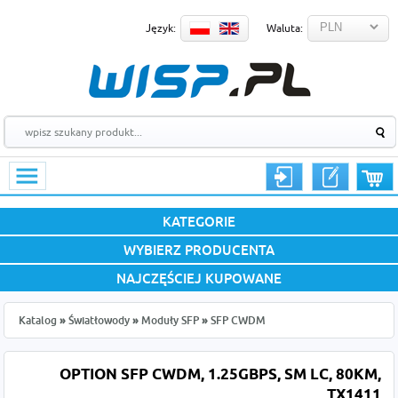
Język:
Waluta:
KATEGORIE
WYBIERZ PRODUCENTA
NAJCZĘŚCIEJ KUPOWANE
Katalog
»
Światłowody
»
Moduły SFP
»
SFP CWDM
OPTION SFP CWDM, 1.25GBPS, SM LC, 80KM,
TX1411