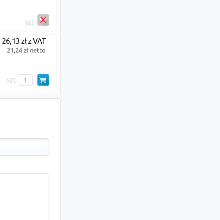
szt
26,13 zł z VAT
21,24 zł netto
szt