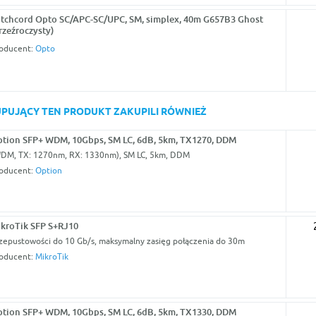
tchcord Opto SC/APC-SC/UPC, SM, simplex, 40m G657B3 Ghost
rzeźroczysty)
oducent:
Opto
KUPUJĄCY TEN PRODUKT ZAKUPILI RÓWNIEŻ
tion SFP+ WDM, 10Gbps, SM LC, 6dB, 5km, TX1270, DDM
DM, TX: 1270nm, RX: 1330nm), SM LC, 5km, DDM
oducent:
Option
kroTik SFP S+RJ10
zepustowości do 10 Gb/s, maksymalny zasięg połączenia do 30m
oducent:
MikroTik
tion SFP+ WDM, 10Gbps, SM LC, 6dB, 5km, TX1330, DDM