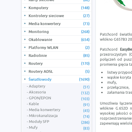
Komputery
(148)
Kontrolery sieciowe
(27)
Media konwertery
(73)
Monitoring
(268)
Patchcord świat
włókno G657B3 2
Okablowanie
(654)
Platformy WLAN
(2)
Patchcord
EasyB
przezroczystym (
Radiolinie
(85)
połączeń od pus
Routery
(170)
promienia gięcia ta
Routery ADSL
(5)
listwy przypo
wąskie koryta
Światłowody
(1690)
mufy,
Adaptery
(51)
przełącznice,
Akcesoria
załamania tra
(132)
GPON/EPON
(103)
Umożliwia łączen
Kable
(91)
włóknie G.652D n
Media konwertery
(45)
wysokiej jakości 
Mikrokanalizacja
(74)
rozprzestrzenian
Moduły SFP
(286)
zapewniają wielol
Mufy
(83)