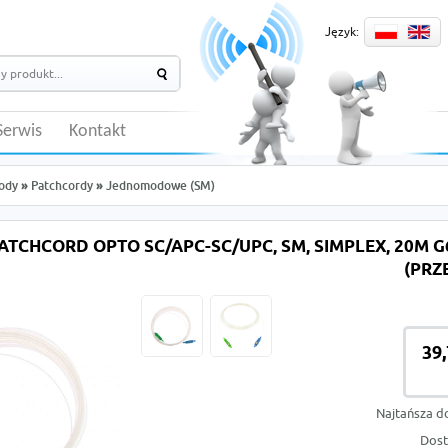
Język:
Serwis
Kontakt
ody
»
Patchcordy
»
Jednomodowe (SM)
ATCHCORD OPTO SC/APC-SC/UPC, SM, SIMPLEX, 20M 
(PRZ
39,
Najtańsza d
Dost