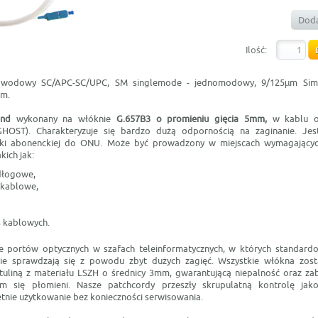
Doda
Ilość:
łowodowy SC/APC-SC/UPC, SM singlemode - jednomodowy, 9/125µm Si
0m.
end
wykonany na włóknie
G.657B3 o promieniu gięcia 5mm,
w kablu 
GHOST). Charakteryzuje się bardzo dużą odpornością na zaginanie. J
zki abonenckiej do ONU. Może być prowadzony w miejscach wymagający
kich jak:
dłogowe,
 kablowe,
s kablowych.
ie portów optycznych w szafach teleinformatycznych, w których standard
ie sprawdzają się z powodu zbyt dużych zagięć. Wszystkie włókna zost
otuliną z materiału LSZH o średnicy 3mm, gwarantującą niepalność oraz za
iem się płomieni. Nasze patchcordy przeszły skrupulatną kontrolę jako
etnie użytkowanie bez konieczności serwisowania.