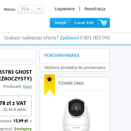
Logowanie
Rejestracja
Waluta:
Koszyk
0
prod.
0,00
Szukasz najlepszej oferty?
Zadzwoń
0 801 003 092
PORÓWNYWARKA
Wybierz produkty do porównania
G657B3 GHOST
EŹROCZYSTY)
TOWAR DNIA
Producent:
Opto
78 zł z VAT
32,34 zł netto
ostawa:
15,99 zł
ępność:
Dostępny