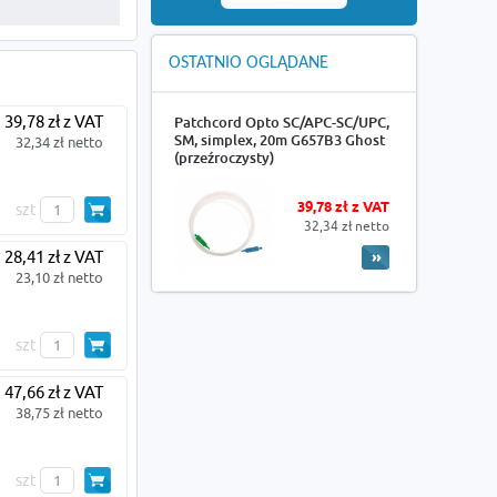
OSTATNIO OGLĄDANE
39,78 zł z VAT
Patchcord Opto SC/APC-SC/UPC,
SM, simplex, 20m G657B3 Ghost
32,34 zł netto
(przeźroczysty)
39,78 zł z VAT
szt
32,34 zł netto
28,41 zł z VAT
23,10 zł netto
szt
47,66 zł z VAT
38,75 zł netto
szt