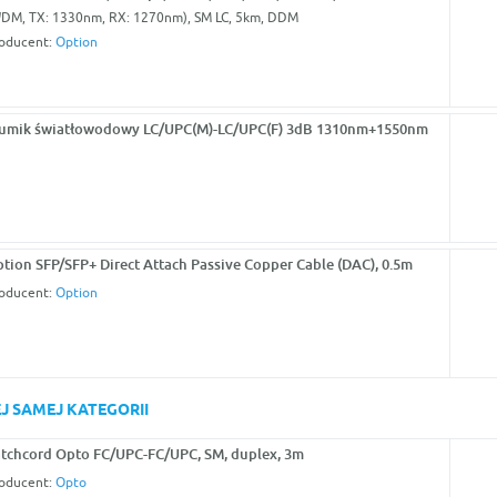
DM, TX: 1330nm, RX: 1270nm), SM LC, 5km, DDM
oducent:
Option
umik światłowodowy LC/UPC(M)-LC/UPC(F) 3dB 1310nm+1550nm
tion SFP/SFP+ Direct Attach Passive Copper Cable (DAC), 0.5m
oducent:
Option
J SAMEJ KATEGORII
tchcord Opto FC/UPC-FC/UPC, SM, duplex, 3m
oducent:
Opto