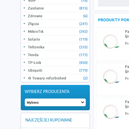
VoIP
(76)
Zasilanie
(815)
Zdrowie
(6)
PRODUKTY PO
Złącza
(241)
MikroTik
(392)
Pa
(p
Solarix
(119)
Pr
Teltonika
(335)
Tenda
(175)
TP-Link
(450)
Pa
Ubiquiti
(779)
(p
♻️ Towary refurbished
(2)
Pr
WYBIERZ PRODUCENTA
Pa
(p
Pr
NAJCZĘŚCIEJ KUPOWANE