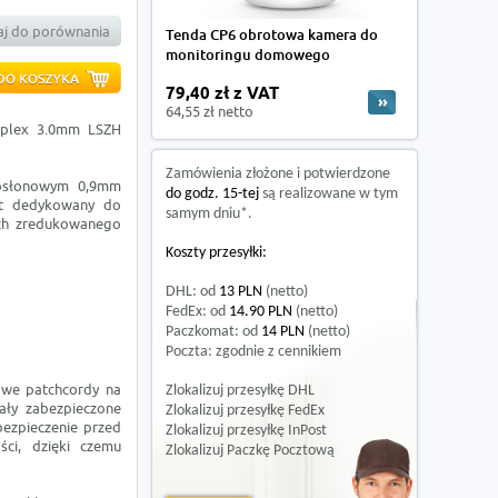
j do porównania
Tenda CP6 obrotowa kamera do
monitoringu domowego
79,40 zł z VAT
64,55 zł netto
mplex 3.0mm LSZH
Zamówienia złożone i potwierdzone
osłonowym 0,9mm
do godz. 15-tej
są realizowane w tym
est dedykowany do
samym dniu*.
ch zredukowanego
Koszty przesyłki:
DHL: od
13 PLN
(netto)
FedEx: od
14.90 PLN
(netto)
Paczkomat: od
14 PLN
(netto)
Poczta: zgodnie z cennikiem
owe patchcordy na
Zlokalizuj przesyłkę DHL
ały zabezpieczone
Zlokalizuj przesyłkę FedEx
bezpieczenie przed
Zlokalizuj przesyłkę InPost
ści, dzięki czemu
Zlokalizuj Paczkę Pocztową