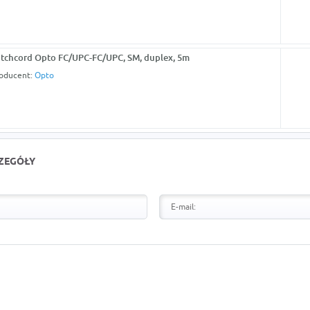
tchcord Opto FC/UPC-FC/UPC, SM, duplex, 5m
oducent:
Opto
CZEGÓŁY