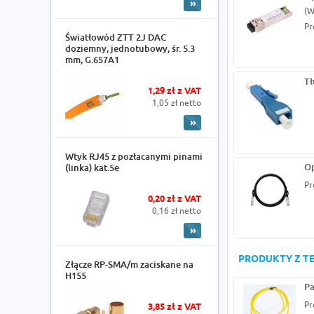
(W
Pr
Światłowód ZTT 2J DAC
doziemny, jednotubowy, śr. 5.3
mm, G.657A1
Tł
1,29 zł z VAT
1,05 zł netto
Wtyk RJ45 z pozłacanymi pinami
Op
(linka) kat.5e
Pr
0,20 zł z VAT
0,16 zł netto
PRODUKTY Z TE
Złącze RP-SMA/m zaciskane na
H155
Pa
Pr
3,85 zł z VAT