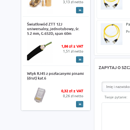
3,13 zł netto
Światłowód ZTT 12J
Pa
uniwersalny, jednotubowy, śr.
Pr
5.2 mm, G.652D, span 60m
1,86 zł z VAT
1,51 zł netto
ZAPYTAJ O SZ
Wtyk RJ45 z pozłacanymi pinami
(drut) kat.6
0,32 zł z VAT
0,26 zł netto
Twoje pytanie: