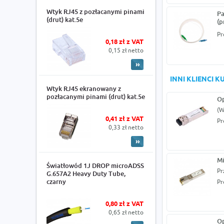
Wtyk RJ45 z pozłacanymi pinami
Pa
(drut) kat.5e
(p
Pr
0,18 zł z VAT
0,15 zł netto
INNI KLIENCI 
Wtyk RJ45 ekranowany z
pozłacanymi pinami (drut) kat.5e
Op
(W
0,41 zł z VAT
Pr
0,33 zł netto
Mi
Światłowód 1J DROP microADSS
Pr
G.657A2 Heavy Duty Tube,
czarny
Pr
0,80 zł z VAT
0,65 zł netto
Op