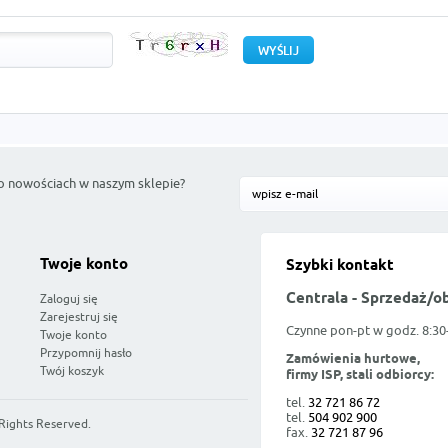
o nowościach w naszym sklepie?
Twoje konto
Szybki kontakt
Centrala - Sprzedaż/o
Zaloguj się
Zarejestruj się
Czynne pon-pt w godz. 8:30
Twoje konto
Przypomnij hasło
Zamówienia hurtowe,
Twój koszyk
firmy ISP, stali odbiorcy:
tel.
32 721 86 72
tel.
504 902 900
 Rights Reserved.
fax.
32 721 87 96