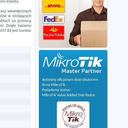
mu klienta.
lacji wewnętrznych
ie w istniejących
ufitach za pomocą
mi. Dzięki takiemu
.657.B3 jest bardzo
Jesteśmy oficjalnym dystrybutorem
firmy MikroTik.
Posiadamy status:
MikroTik Value Added Distributor.