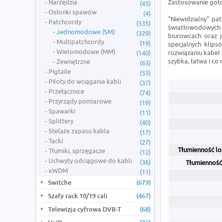
Narzędzia
Zastosowanie goto
(45)
Osłonki spawów
(4)
"Niewidzialny" pa
Patchcordy
(535)
światłowodowych 
Jednomodowe (SM)
(329)
biurowcach oraz 
Multipatchcordy
(19)
specjalnych klips
Wielomodowe (MM)
rozwiązaniu kabel 
(140)
szybka, łatwa i co
Zewnętrzne
(63)
Pigtaile
(55)
Piloty do wciągania kabli
(37)
Przełącznice
(74)
Przyrządy pomiarowe
(19)
Spawarki
(11)
Splittery
(40)
Stelaże zapasu kabla
(17)
Tacki
(27)
Tłumienność l
Tłumiki, sprzęgacze
(12)
Uchwyty odciągowe do kabli
(36)
Tłumienność
xWDM
(11)
Switche
(679)
Szafy rack 10/19 cali
(467)
Telewizja cyfrowa DVB-T
(68)