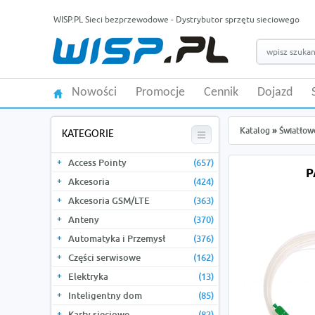
WISP.PL Sieci bezprzewodowe - Dystrybutor sprzętu sieciowego
Nowości
Promocje
Cennik
Dojazd
Katalog
»
Światłow
KATEGORIE
Access Pointy
(657)
P
Akcesoria
(424)
Akcesoria GSM/LTE
(363)
Anteny
(370)
Automatyka i Przemysł
(376)
Części serwisowe
(162)
Elektryka
(13)
Inteligentny dom
(85)
Karty sieciowe
(82)