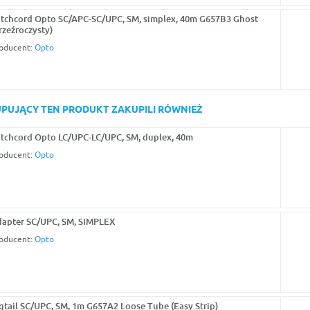
tchcord Opto SC/APC-SC/UPC, SM, simplex, 40m G657B3 Ghost
rzeźroczysty)
oducent:
Opto
KUPUJĄCY TEN PRODUKT ZAKUPILI RÓWNIEŻ
tchcord Opto LC/UPC-LC/UPC, SM, duplex, 40m
oducent:
Opto
apter SC/UPC, SM, SIMPLEX
oducent:
Opto
gtail SC/UPC, SM, 1m G657A2 Loose Tube (Easy Strip)