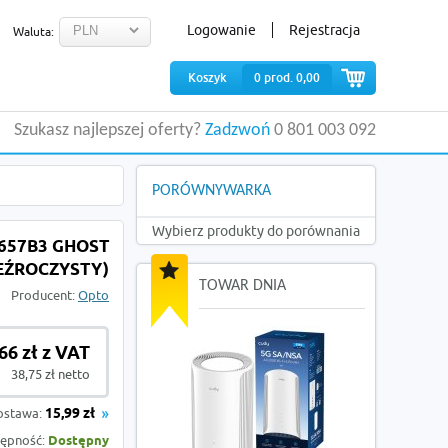
Logowanie
Rejestracja
Waluta:
Koszyk
0
prod.
0,00
Szukasz najlepszej oferty?
Zadzwoń
0 801 003 092
PORÓWNYWARKA
Wybierz produkty do porównania
G657B3 GHOST
EŹROCZYSTY)
TOWAR DNIA
Producent:
Opto
66 zł z VAT
38,75 zł netto
ostawa:
15,99 zł
ępność:
Dostępny