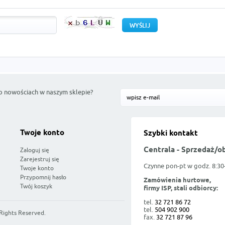
o nowościach w naszym sklepie?
Twoje konto
Szybki kontakt
Centrala - Sprzedaż/o
Zaloguj się
Zarejestruj się
Czynne pon-pt w godz. 8:30
Twoje konto
Przypomnij hasło
Zamówienia hurtowe,
Twój koszyk
firmy ISP, stali odbiorcy:
tel.
32 721 86 72
tel.
504 902 900
 Rights Reserved.
fax.
32 721 87 96