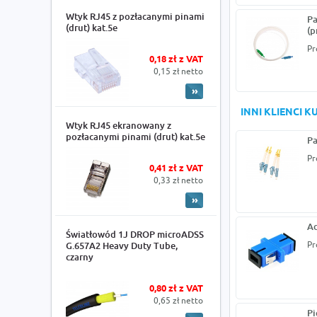
Wtyk RJ45 z pozłacanymi pinami
Pa
(drut) kat.5e
(p
Pr
0,18 zł z VAT
0,15 zł netto
INNI KLIENCI 
Wtyk RJ45 ekranowany z
pozłacanymi pinami (drut) kat.5e
Pa
Pr
0,41 zł z VAT
0,33 zł netto
Ad
Światłowód 1J DROP microADSS
Pr
G.657A2 Heavy Duty Tube,
czarny
0,80 zł z VAT
0,65 zł netto
Pi