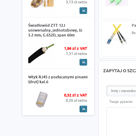
3,13 zł netto
Światłowód ZTT 12J
Pa
uniwersalny, jednotubowy, śr.
Pr
5.2 mm, G.652D, span 60m
1,86 zł z VAT
1,51 zł netto
ZAPYTAJ O SZ
Wtyk RJ45 z pozłacanymi pinami
(drut) kat.6
0,32 zł z VAT
0,26 zł netto
Twoje pytanie: