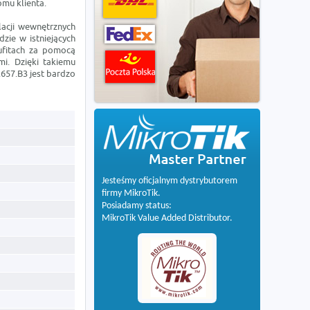
mu klienta.
lacji wewnętrznych
ie w istniejących
ufitach za pomocą
mi. Dzięki takiemu
.657.B3 jest bardzo
Jesteśmy oficjalnym dystrybutorem
firmy MikroTik.
Posiadamy status:
MikroTik Value Added Distributor.