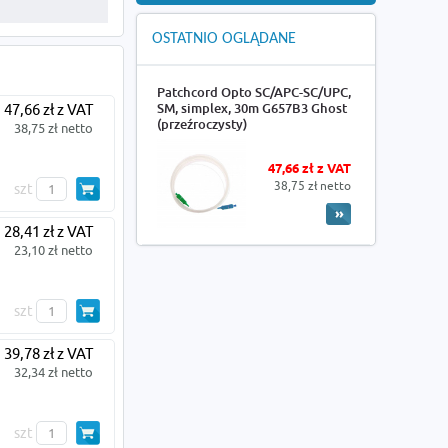
OSTATNIO OGLĄDANE
Patchcord Opto SC/APC-SC/UPC,
SM, simplex, 30m G657B3 Ghost
47,66 zł z VAT
(przeźroczysty)
38,75 zł netto
47,66 zł z VAT
38,75 zł netto
szt
28,41 zł z VAT
23,10 zł netto
szt
39,78 zł z VAT
32,34 zł netto
szt