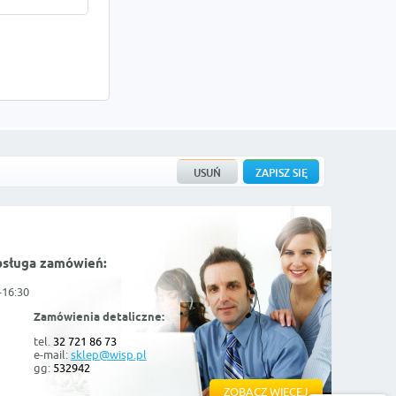
bsługa zamówień:
-16:30
Zamówienia detaliczne:
tel.
32 721 86 73
e-mail:
sklep@wisp.pl
gg:
532942
ZOBACZ WIĘCEJ