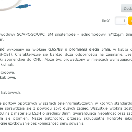
Doda
Ilość:
łowodowy SC/APC-SC/UPC, SM singlemode - jednomodowy, 9/125µm Si
0m.
end
wykonany na włóknie
G.657B3 o promieniu gięcia 5mm,
w kablu 
GHOST). Charakteryzuje się bardzo dużą odpornością na zaginanie. J
zki abonenckiej do ONU. Może być prowadzony w miejscach wymagający
kich jak:
dłogowe,
 kablowe,
s kablowych.
ie portów optycznych w szafach teleinformatycznych, w których standard
ie sprawdzają się z powodu zbyt dużych zagięć. Wszystkie włókna zost
otuliną z materiału LSZH o średnicy 3mm, gwarantującą niepalność oraz za
iem się płomieni. Nasze patchcordy przeszły skrupulatną kontrolę jako
etnie użytkowanie bez konieczności serwisowania.