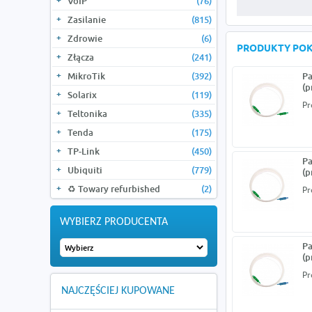
VoIP
(76)
Zasilanie
(815)
Zdrowie
(6)
PRODUKTY PO
Złącza
(241)
MikroTik
(392)
Pa
(p
Solarix
(119)
Pr
Teltonika
(335)
Tenda
(175)
TP-Link
(450)
Pa
Ubiquiti
(779)
(p
♻️ Towary refurbished
(2)
Pr
WYBIERZ PRODUCENTA
Pa
(p
Pr
NAJCZĘŚCIEJ KUPOWANE