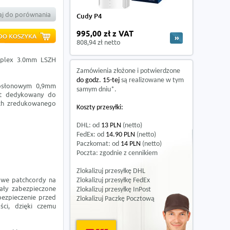
j do porównania
Cudy P4
995,00 zł z VAT
808,94 zł netto
mplex 3.0mm LSZH
Zamówienia złożone i potwierdzone
do godz. 15-tej
są realizowane w tym
osłonowym 0,9mm
samym dniu*.
est dedykowany do
ch zredukowanego
Koszty przesyłki:
DHL: od
13 PLN
(netto)
FedEx: od
14.90 PLN
(netto)
Paczkomat: od
14 PLN
(netto)
Poczta: zgodnie z cennikiem
Zlokalizuj przesyłkę DHL
owe patchcordy na
Zlokalizuj przesyłkę FedEx
ały zabezpieczone
Zlokalizuj przesyłkę InPost
bezpieczenie przed
Zlokalizuj Paczkę Pocztową
ści, dzięki czemu