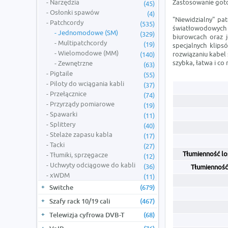
Narzędzia
Zastosowanie goto
(45)
Osłonki spawów
(4)
"Niewidzialny" pa
Patchcordy
(535)
światłowodowych 
Jednomodowe (SM)
(329)
biurowcach oraz 
Multipatchcordy
(19)
specjalnych klips
Wielomodowe (MM)
rozwiązaniu kabel 
(140)
szybka, łatwa i co
Zewnętrzne
(63)
Pigtaile
(55)
Piloty do wciągania kabli
(37)
Przełącznice
(74)
Przyrządy pomiarowe
(19)
Spawarki
(11)
Splittery
(40)
Stelaże zapasu kabla
(17)
Tacki
(27)
Tłumienność l
Tłumiki, sprzęgacze
(12)
Uchwyty odciągowe do kabli
(36)
Tłumienność
xWDM
(11)
Switche
(679)
Szafy rack 10/19 cali
(467)
Telewizja cyfrowa DVB-T
(68)