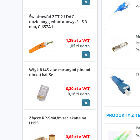
Pr
Światłowód ZTT 2J DAC
doziemny, jednotubowy, śr. 5.3
mm, G.657A1
Mi
1,29 zł z VAT
Pr
1,05 zł netto
Pr
Wtyk RJ45 z pozłacanymi pinami
Tł
(linka) kat.5e
0,20 zł z VAT
0,16 zł netto
PRODUKTY Z TE
Złącze RP-SMA/m zaciskane na
H155
Pa
Pr
3,85 zł z VAT