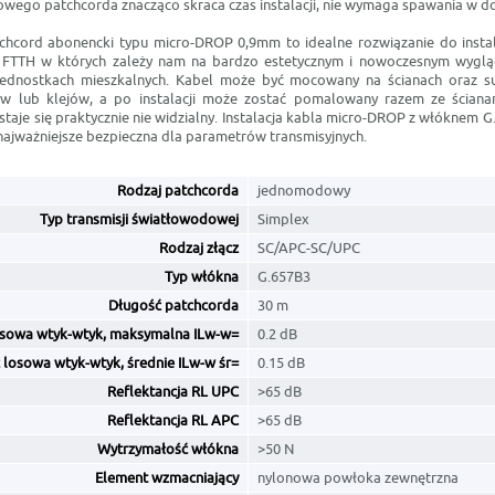
wego patchcorda znacząco skraca czas instalacji, nie wymaga spawania w do
tchcord abonencki typu micro-DROP 0,9mm to idealne rozwiązanie do insta
FTTH w których zależy nam na bardzo estetycznym i nowoczesnym wyglądz
jednostkach mieszkalnych. Kabel może być mocowany na ścianach oraz s
ów lub klejów, a po instalacji może zostać pomalowany razem ze ściana
staje się praktycznie nie widzialny. Instalacja kabla micro-DROP z włóknem G
 najważniejsze bezpieczna dla parametrów transmisyjnych.
Rodzaj patchcorda
jednomodowy
Typ transmisji światłowodowej
Simplex
Rodzaj złącz
SC/APC-SC/UPC
Typ włókna
G.657B3
Długość patchcorda
30 m
osowa wtyk-wtyk, maksymalna ILw-w=
0.2 dB
 losowa wtyk-wtyk, średnie ILw-w śr=
0.15 dB
Reflektancja RL UPC
>65 dB
Reflektancja RL APC
>65 dB
Wytrzymałość włókna
>50 N
Element wzmacniający
nylonowa powłoka zewnętrzna