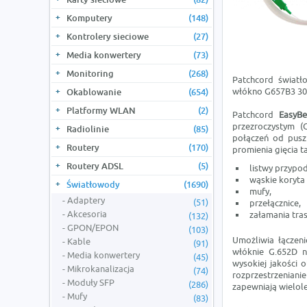
Komputery
(148)
Kontrolery sieciowe
(27)
Media konwertery
(73)
Monitoring
(268)
Patchcord świat
włókno G657B3 3
Okablowanie
(654)
Platformy WLAN
(2)
Patchcord
EasyB
przezroczystym (
Radiolinie
(85)
połączeń od pus
Routery
(170)
promienia gięcia ta
Routery ADSL
(5)
listwy przypo
wąskie koryta
Światłowody
(1690)
mufy,
Adaptery
(51)
przełącznice,
Akcesoria
załamania tra
(132)
GPON/EPON
(103)
Umożliwia łączen
Kable
(91)
włóknie G.652D n
Media konwertery
(45)
wysokiej jakości 
Mikrokanalizacja
(74)
rozprzestrzenian
Moduły SFP
(286)
zapewniają wielol
Mufy
(83)