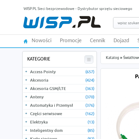
WISP.PL Sieci bezprzewodowe - Dystrybutor sprzętu sieciowego
Nowości
Promocje
Cennik
Dojazd
Katalog
»
Światłow
KATEGORIE
Access Pointy
(657)
P
Akcesoria
(424)
Akcesoria GSM/LTE
(363)
Anteny
(370)
Automatyka i Przemysł
(376)
Części serwisowe
(162)
Elektryka
(13)
Inteligentny dom
(85)
Karty sieciowe
(82)