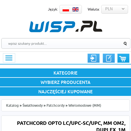
Język:
Waluta:
KATEGORIE
WYBIERZ PRODUCENTA
NAJCZĘŚCIEJ KUPOWANE
Katalog
»
Światłowody
»
Patchcordy
»
Wielomodowe (MM)
PATCHCORD OPTO LC/UPC-SC/UPC, MM OM2,
DUPLEX, 1M