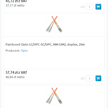
45,72 zł z VAT
37,17 zł netto
szt
Patchcord Opto LC/UPC-SC/UPC, MM OM2, duplex, 20m
Producent:
Opto
57,74 zł z VAT
46,94 zł netto
szt