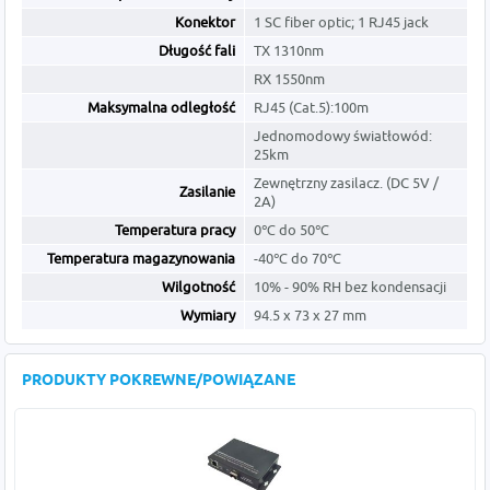
Konektor
1 SC fiber optic; 1 RJ45 jack
Długość fali
TX 1310nm
RX 1550nm
Maksymalna odległość
RJ45 (Cat.5):100m
Jednomodowy światłowód:
25km
Zewnętrzny zasilacz. (DC 5V /
Zasilanie
2A)
Temperatura pracy
0℃ do 50℃
Temperatura magazynowania
-40℃ do 70℃
Wilgotność
10% - 90% RH bez kondensacji
Wymiary
94.5 x 73 x 27 mm
PRODUKTY POKREWNE/POWIĄZANE