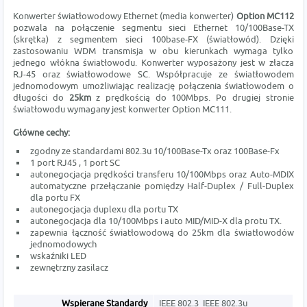
Konwerter światłowodowy Ethernet (media konwerter)
Option MC112
pozwala na połączenie segmentu sieci Ethernet 10/100Base-TX
(skrętka) z segmentem sieci 100base-FX (światłowód). Dzięki
zastosowaniu WDM transmisja w obu kierunkach wymaga tylko
jednego włókna światłowodu. Konwerter wyposażony jest w złacza
RJ-45 oraz światłowodowe SC. Współpracuje ze światłowodem
jednomodowym umożliwiając realizację połączenia światłowodem o
długości do
25km
z prędkością do 100Mbps. Po drugiej stronie
światłowodu wymagany jest konwerter Option MC111.
Główne cechy:
zgodny ze standardami 802.3u 10/100Base-Tx oraz 100Base-Fx
1 port RJ45 , 1 port SC
autonegocjacja prędkości transferu 10/100Mbps oraz Auto-MDIX
automatyczne przełączanie pomiędzy Half-Duplex / Full-Duplex
dla portu FX
autonegocjacja duplexu dla portu TX
autonegocjacja dla 10/100Mbps i auto MID/MID-X dla protu TX.
zapewnia łączność światłowodową do 25km dla światłowodów
jednomodowych
wskaźniki LED
zewnętrzny zasilacz
Wspierane Standardy
IEEE 802.3 IEEE 802.3u