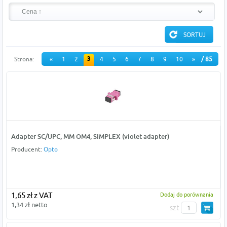
3
Strona:
«
1
2
4
5
6
7
8
9
10
»
/ 85
Adapter SC/UPC, MM OM4, SIMPLEX (violet adapter)
Producent:
Opto
1,65 zł z VAT
Dodaj do porównania
1,34 zł netto
szt