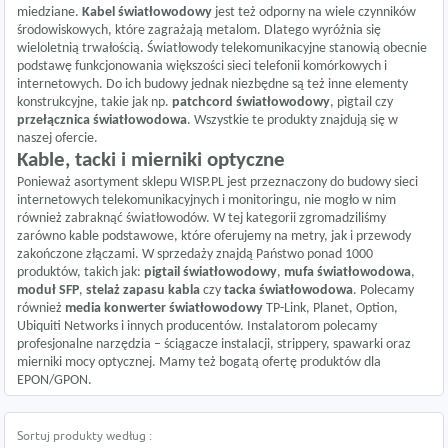
miedziane.
Kabel światłowodowy
jest też odporny na wiele czynników
środowiskowych, które zagrażają metalom. Dlatego wyróżnia się
wieloletnią trwałością. Światłowody telekomunikacyjne stanowią obecnie
podstawę funkcjonowania większości sieci telefonii komórkowych i
internetowych. Do ich budowy jednak niezbędne są też inne elementy
konstrukcyjne, takie jak np.
patchcord światłowodowy
, pigtail czy
przełącznica światłowodowa
. Wszystkie te produkty znajdują się w
naszej ofercie.
Kable, tacki i mierniki optyczne
Ponieważ asortyment sklepu WISP.PL jest przeznaczony do budowy sieci
internetowych telekomunikacyjnych i monitoringu, nie mogło w nim
również zabraknąć światłowodów. W tej kategorii zgromadziliśmy
zarówno kable podstawowe, które oferujemy na metry, jak i przewody
zakończone złączami. W sprzedaży znajdą Państwo ponad 1000
produktów, takich jak:
pigtail światłowodowy
,
mufa światłowodowa
,
moduł SFP
,
stelaż zapasu kabla
czy
tacka światłowodowa
. Polecamy
również
media konwerter światłowodowy
TP-Link, Planet, Option,
Ubiquiti Networks i innych producentów. Instalatorom polecamy
profesjonalne narzędzia – ściągacze instalacji, strippery, spawarki oraz
mierniki mocy optycznej. Mamy też bogatą ofertę produktów dla
EPON/GPON.
Sortuj produkty według :