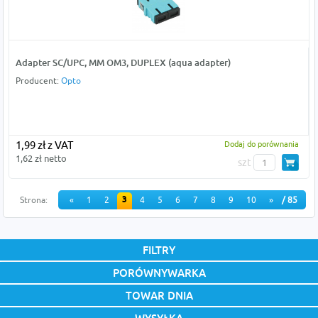
Adapter SC/UPC, MM OM3, DUPLEX (aqua adapter)
Producent:
Opto
1,99 zł z VAT
Dodaj do porównania
1,62 zł netto
szt
3
Strona:
«
1
2
4
5
6
7
8
9
10
»
/ 85
FILTRY
PORÓWNYWARKA
TOWAR DNIA