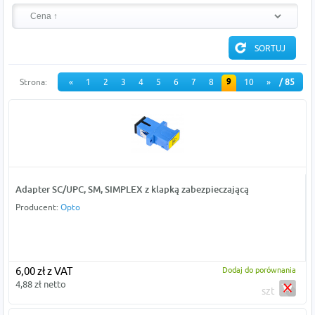
9
Strona:
«
1
2
3
4
5
6
7
8
10
»
/ 85
Adapter SC/UPC, SM, SIMPLEX z klapką zabezpieczającą
Producent:
Opto
6,00 zł z VAT
Dodaj do porównania
4,88 zł netto
szt