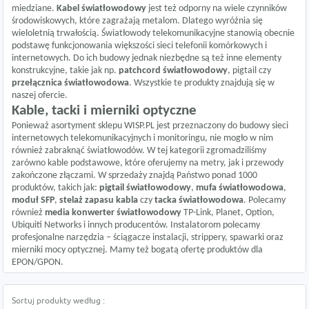
miedziane.
Kabel światłowodowy
jest też odporny na wiele czynników
środowiskowych, które zagrażają metalom. Dlatego wyróżnia się
wieloletnią trwałością. Światłowody telekomunikacyjne stanowią obecnie
podstawę funkcjonowania większości sieci telefonii komórkowych i
internetowych. Do ich budowy jednak niezbędne są też inne elementy
konstrukcyjne, takie jak np.
patchcord światłowodowy
, pigtail czy
przełącznica światłowodowa
. Wszystkie te produkty znajdują się w
naszej ofercie.
Kable, tacki i mierniki optyczne
Ponieważ asortyment sklepu WISP.PL jest przeznaczony do budowy sieci
internetowych telekomunikacyjnych i monitoringu, nie mogło w nim
również zabraknąć światłowodów. W tej kategorii zgromadziliśmy
zarówno kable podstawowe, które oferujemy na metry, jak i przewody
zakończone złączami. W sprzedaży znajdą Państwo ponad 1000
produktów, takich jak:
pigtail światłowodowy
,
mufa światłowodowa
,
moduł SFP
,
stelaż zapasu kabla
czy
tacka światłowodowa
. Polecamy
również
media konwerter światłowodowy
TP-Link, Planet, Option,
Ubiquiti Networks i innych producentów. Instalatorom polecamy
profesjonalne narzędzia – ściągacze instalacji, strippery, spawarki oraz
mierniki mocy optycznej. Mamy też bogatą ofertę produktów dla
EPON/GPON.
Sortuj produkty według :