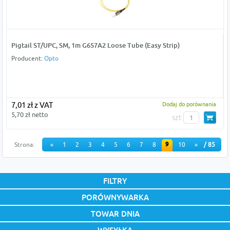
Pigtail ST/UPC, SM, 1m G657A2 Loose Tube (Easy Strip)
Producent:
Opto
7,01 zł z VAT
Dodaj do porównania
5,70 zł netto
szt
9
Strona:
«
1
2
3
4
5
6
7
8
10
»
/ 85
FILTRY
PORÓWNYWARKA
TOWAR DNIA